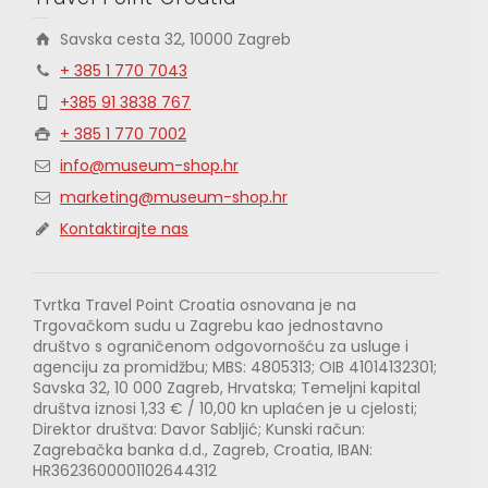
Savska cesta 32, 10000 Zagreb
+ 385 1 770 7043
+385 91 3838 767
+ 385 1 770 7002
info@museum-shop.hr
marketing@museum-shop.hr
Kontaktirajte nas
Tvrtka Travel Point Croatia osnovana je na
Trgovačkom sudu u Zagrebu kao jednostavno
društvo s ograničenom odgovornošću za usluge i
agenciju za promidžbu; MBS: 4805313; OIB 41014132301;
Savska 32, 10 000 Zagreb, Hrvatska; Temeljni kapital
društva iznosi 1,33 € / 10,00 kn uplaćen je u cjelosti;
Direktor društva: Davor Sabljić; Kunski račun:
Zagrebačka banka d.d., Zagreb, Croatia, IBAN:
HR3623600001102644312