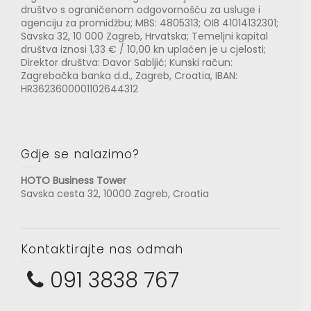
društvo s ograničenom odgovornošću za usluge i
agenciju za promidžbu; MBS: 4805313; OIB 41014132301;
Savska 32, 10 000 Zagreb, Hrvatska; Temeljni kapital
društva iznosi 1,33 € / 10,00 kn uplaćen je u cjelosti;
Direktor društva: Davor Sabljić; Kunski račun:
Zagrebačka banka d.d., Zagreb, Croatia, IBAN:
HR3623600001102644312
Gdje se nalazimo?
HOTO Business Tower
Savska cesta 32, 10000 Zagreb, Croatia
Kontaktirajte nas odmah
091 3838 767