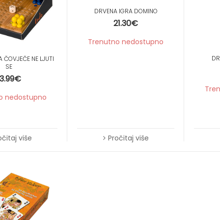
Krpice za brisanje
DRVENA IGRA DOMINO
Etui za podsjetnice
21.30
€
Kišobrani
Trenutno nedostupno
Novčanici
DR
 ČOVJEČE NE LJUTI
Kutijice za leće
SE
Kutijice za tablete
13.99
€
Tre
o nedostupno
očitaj više
Pročitaj više