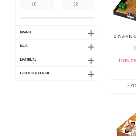
Gustav Klimt
James Rizzi
Ludwig van Beethoven
Maria Sibylla Merian
BRAND
DRVENA IGRA
Nature
Paul Klee
BOJA
Rosina Wachtmeister
Trenutn
MATERIJAL
Tamara de Lempicka
Vincent van Gogh
FRIDOLIN KOLEKCIJE
Wassily Kandinsky
Pr
Wolfgang Amadeus Mozart