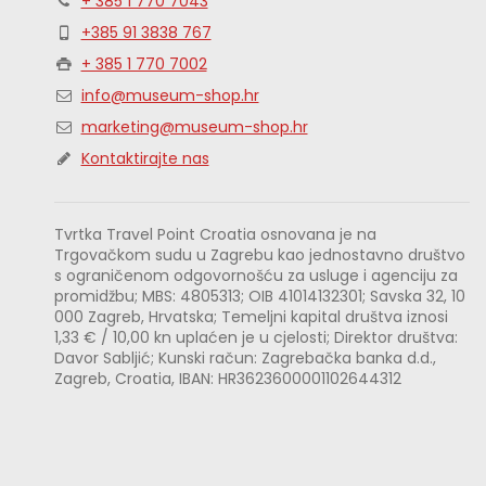
+ 385 1 770 7043
+385 91 3838 767
+ 385 1 770 7002
info@museum-shop.hr
marketing@museum-shop.hr
Kontaktirajte nas
Tvrtka Travel Point Croatia osnovana je na
Trgovačkom sudu u Zagrebu kao jednostavno društvo
s ograničenom odgovornošću za usluge i agenciju za
promidžbu; MBS: 4805313; OIB 41014132301; Savska 32, 10
000 Zagreb, Hrvatska; Temeljni kapital društva iznosi
1,33 € / 10,00 kn uplaćen je u cjelosti; Direktor društva:
Davor Sabljić; Kunski račun: Zagrebačka banka d.d.,
Zagreb, Croatia, IBAN: HR3623600001102644312