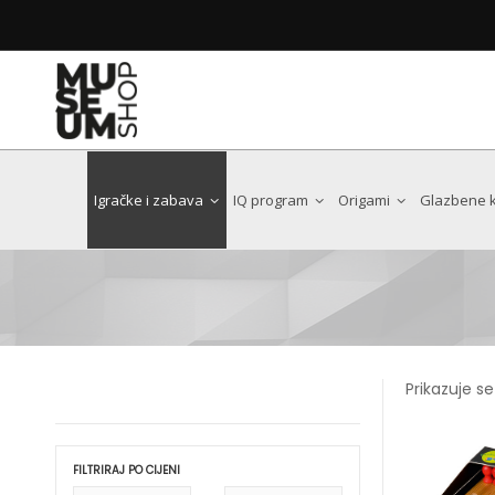
Poštovani kupci i prijatelji Museum Shopa
Web trgovina trenutno ne radi zbog integracije nov
Uskoro se vraćamo, još bolji i moderniji!
Dear customers and friends of the Museum 
The web shop is currently unavailable while we integra
We will be back soon with an even better, more user-fri
Igračke i zabava
IQ program
Origami
Glazbene ku
Antoni Gaudi
Art Nouveau
Chat Noir
Prikazuje se
Claude Monet
Edgar Degas
Egon Schiele
FILTRIRAJ PO CIJENI