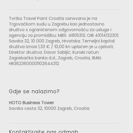
Tvrtka Travel Point Croatia osnovana je na
Trgovačkom sudu u Zagrebu kao jednostavno
društvo s ograničenom odgovornošću za usluge i
agenciju za promidžbu; MBS: 4805313; OIB 41014132301;
Savska 32, 10 000 Zagreb, Hrvatska; Temeljni kapital
društva iznosi 1,33 € / 10,00 kn uplaćen je u cjelosti;
Direktor društva: Davor Sabljić; Kunski račun:
Zagrebačka banka d.d., Zagreb, Croatia, IBAN:
HR3623600001102644312
Gdje se nalazimo?
HOTO Business Tower
Savska cesta 32, 10000 Zagreb, Croatia
Kontaktirajte nas odmah