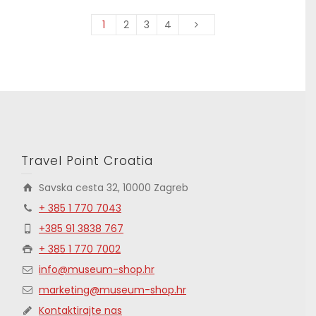
1
2
3
4
Travel Point Croatia
Savska cesta 32, 10000 Zagreb
+ 385 1 770 7043
+385 91 3838 767
+ 385 1 770 7002
info@museum-shop.hr
marketing@museum-shop.hr
Kontaktirajte nas