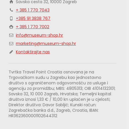
Savska cesta 32, 10000 Zagreb
+ 385 1 770 7043
+385 91 3838 767
+ 385 1 770 7002
info@museum-shop.hr
marketing@museum-shop.hr
Kontaktirajte nas
Tvrtka Travel Point Croatia osnovana je na
Trgovačkom sudu u Zagrebu kao jednostavno
društvo s ograničenom odgovornošću za usluge i
agenciju za promidžbu; MBS: 4805313; OIB 41014132301;
Savska 32, 10 000 Zagreb, Hrvatska; Temeljni kapital
društva iznosi 1,33 € / 10,00 kn uplaćen je u cjelosti;
Direktor društva: Davor Sabljić; Kunski račun:
Zagrebačka banka d.d., Zagreb, Croatia, IBAN:
HR3623600001102644312