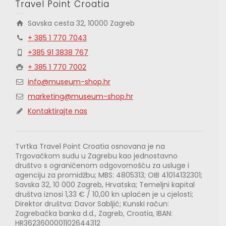
Travel Point Croatia
Savska cesta 32, 10000 Zagreb
+ 385 1 770 7043
+385 91 3838 767
+ 385 1 770 7002
info@museum-shop.hr
marketing@museum-shop.hr
Kontaktirajte nas
Tvrtka Travel Point Croatia osnovana je na
Trgovačkom sudu u Zagrebu kao jednostavno
društvo s ograničenom odgovornošću za usluge i
agenciju za promidžbu; MBS: 4805313; OIB 41014132301;
Savska 32, 10 000 Zagreb, Hrvatska; Temeljni kapital
društva iznosi 1,33 € / 10,00 kn uplaćen je u cjelosti;
Direktor društva: Davor Sabljić; Kunski račun:
Zagrebačka banka d.d., Zagreb, Croatia, IBAN:
HR3623600001102644312