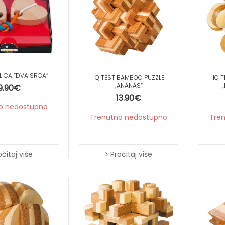
Krpice za brisanje
Etui za podsjetnice
Kišobrani
Novčanici
Kutijice za leće
LICA “DVA SRCA”
Kutijice za tablete
IQ TEST BAMBOO PUZZLE
IQ 
„ANANAS“
9.90
€
13.90
€
o nedostupno
Trenutno nedostupno
Tre
očitaj više
Pročitaj više