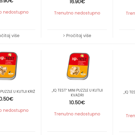
6.90
€
16.90
€
o nedostupno
Trenutno nedostupno
Tre
očitaj više
Pročitaj više
„IQ TEST“ MINI PUZZLE U KUTIJI
 PUZZLE U KUTIJI KRIŽ
„IQ TE
KVADRI
0.50
€
10.50
€
o nedostupno
Trenutno nedostupno
Tre