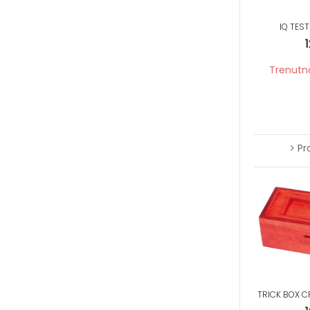
IQ TEST
Trenutn
Pr
TRICK BOX C