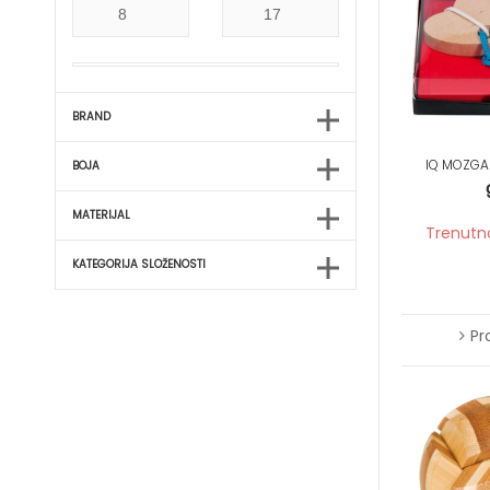
Gustav Klimt
James Rizzi
Ludwig van Beethoven
Maria Sibylla Merian
BRAND
Nature
IQ MOZGA
Paul Klee
BOJA
Rosina Wachtmeister
MATERIJAL
Tamara de Lempicka
Trenutn
Vincent van Gogh
KATEGORIJA SLOŽENOSTI
Wassily Kandinsky
Wolfgang Amadeus Mozart
Pr