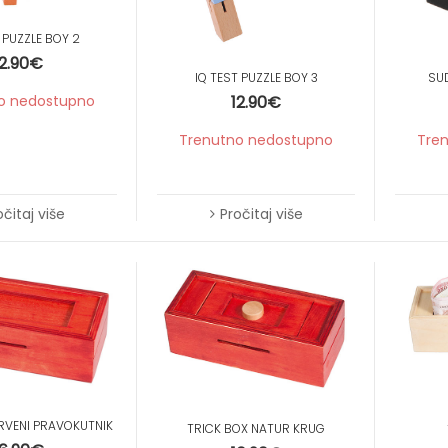
 PUZZLE BOY 2
12.90
€
IQ TEST PUZZLE BOY 3
SU
12.90
€
o nedostupno
Trenutno nedostupno
Tre
očitaj više
Pročitaj više
RVENI PRAVOKUTNIK
TRICK BOX NATUR KRUG