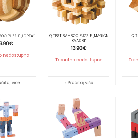
IQ TEST BAMBOO PUZZLE „MAGIČNI
IQ 
BOO PUZZLE „LOPTA“
KVADRI“
13.90
€
13.90
€
o nedostupno
Trenutno nedostupno
Tre
očitaj više
Pročitaj više