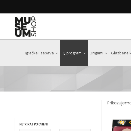
Poštovani kupci i prijatelji Museum Shopa
Web trgovina trenutno ne radi zbog integracije nov
Uskoro se vraćamo, još bolji i moderniji!
Dear customers and friends of the Museum 
The web shop is currently unavailable while we integra
We will be back soon with an even better, more user-fri
Igračke i zabava
IQ program
Origami
Glazbene ku
Antoni Gaudi
Art Nouveau
Chat Noir
Prikazujemo
Claude Monet
Edgar Degas
Egon Schiele
FILTRIRAJ PO CIJENI