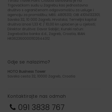
Tvrtka Travel Point Croatia osnovana je na
Trgovačkom sudu u Zagrebu kao jednostavno
društvo s ograničenom odgovornošću za usluge i
agenciju za promidžbu; MBS: 4805313; OIB 41014132301;
Savska 32, 10 000 Zagreb, Hrvatska; Temeljni kapital
društva iznosi 1,33 € / 10,00 kn uplaćen je u cjelosti;
Direktor društva: Davor Sabljić; Kunski račun:
Zagrebačka banka d.d., Zagreb, Croatia, IBAN:
HR3623600001102644312
Gdje se nalazimo?
HOTO Business Tower
Savska cesta 32, 10000 Zagreb, Croatia
Kontaktirajte nas odmah
091 3838 767