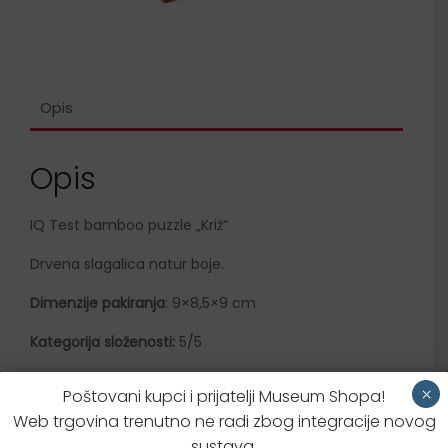
Opis
Opis
IQ Test bamboo puzzle „Križ“
Drvena slagalica natur boje.
Dimenzije pakiranja
: 9×8,5×9 cm
Kategorija složenosti:
5/5
×
Poštovani kupci i prijatelji Museum Shopa!
Dodatne informacije
Web trgovina trenutno ne radi zbog integracije novog
sustava.