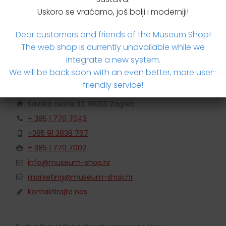
Brzi upit za proizvodom
Uskoro se vraćamo, još bolji i moderniji!
Dear customers and friends of the Museum Shop!
The web shop is currently unavailable while we
integrate a new system.
We will be back soon with an even better, more user-
Travel Point Croatia
friendly service!
Savska cesta 32, 10000 Zagreb
+ 385 1 770 7043
+385 91 3838 767
+ 385 1 770 7002
info@museum-shop.hr
marketing@museum-shop.hr
Kontaktirajte nas