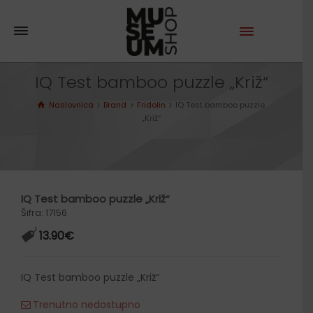
IQ Test bamboo puzzle „Križ“
Naslovnica
Brand
Fridolin
IQ Test bamboo puzzle
„Križ“
IQ Test bamboo puzzle „Križ“
Šifra: 17156
13.90
€
IQ Test bamboo puzzle „Križ“
Trenutno nedostupno