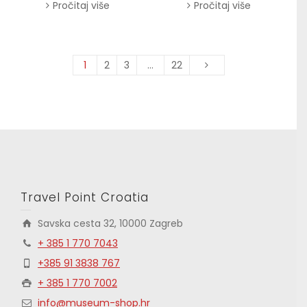
Pročitaj više
Pročitaj više
1
2
3
…
22
Travel Point Croatia
Savska cesta 32, 10000 Zagreb
+ 385 1 770 7043
+385 91 3838 767
+ 385 1 770 7002
info@museum-shop.hr