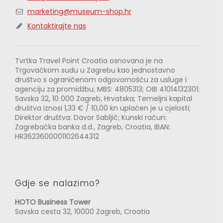
marketing@museum-shop.hr
Kontaktirajte nas
Tvrtka Travel Point Croatia osnovana je na
Trgovačkom sudu u Zagrebu kao jednostavno
društvo s ograničenom odgovornošću za usluge i
agenciju za promidžbu; MBS: 4805313; OIB 41014132301;
Savska 32, 10 000 Zagreb, Hrvatska; Temeljni kapital
društva iznosi 1,33 € / 10,00 kn uplaćen je u cjelosti;
Direktor društva: Davor Sabljić; Kunski račun:
Zagrebačka banka d.d., Zagreb, Croatia, IBAN:
HR3623600001102644312
Gdje se nalazimo?
HOTO Business Tower
Savska cesta 32, 10000 Zagreb, Croatia