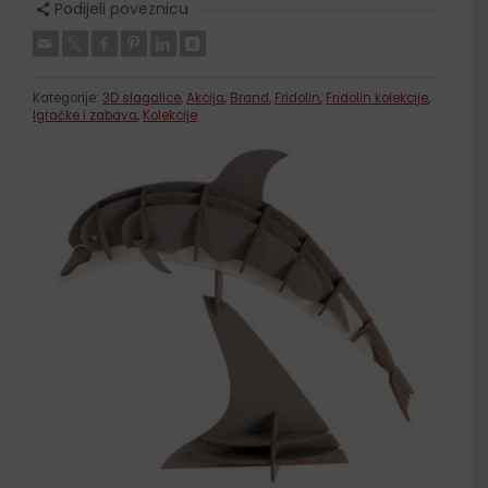
Podijeli poveznicu
Kategorije:
3D slagalice
,
Akcija
,
Brand
,
Fridolin
,
Fridolin kolekcije
,
Igračke i zabava
,
Kolekcije