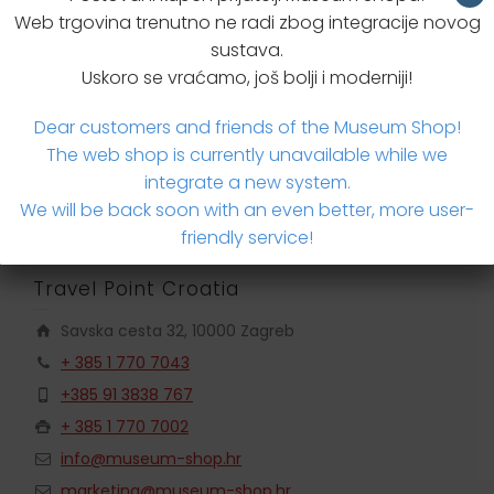
Web trgovina trenutno ne radi zbog integracije novog
sustava.
Dodatne informacije
Uskoro se vraćamo, još bolji i moderniji!
Brzi upit za proizvodom
Dear customers and friends of the Museum Shop!
The web shop is currently unavailable while we
integrate a new system.
We will be back soon with an even better, more user-
friendly service!
Travel Point Croatia
Savska cesta 32, 10000 Zagreb
+ 385 1 770 7043
+385 91 3838 767
+ 385 1 770 7002
info@museum-shop.hr
marketing@museum-shop.hr