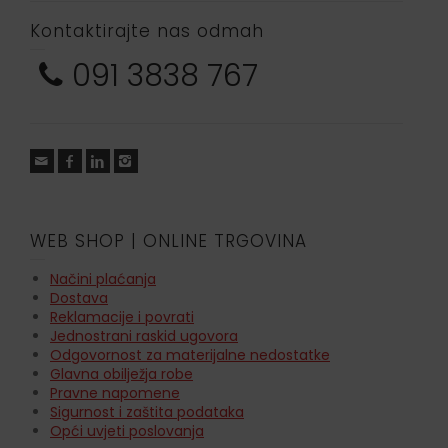
Kontaktirajte nas odmah
091 3838 767
WEB SHOP | ONLINE TRGOVINA
Načini plaćanja
Dostava
Reklamacije i povrati
Jednostrani raskid ugovora
Odgovornost za materijalne nedostatke
Glavna obilježja robe
Pravne napomene
Sigurnost i zaštita podataka
Opći uvjeti poslovanja