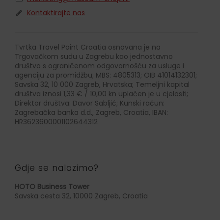
Kontaktirajte nas
Tvrtka Travel Point Croatia osnovana je na
Trgovačkom sudu u Zagrebu kao jednostavno
društvo s ograničenom odgovornošću za usluge i
agenciju za promidžbu; MBS: 4805313; OIB 41014132301;
Savska 32, 10 000 Zagreb, Hrvatska; Temeljni kapital
društva iznosi 1,33 € / 10,00 kn uplaćen je u cjelosti;
Direktor društva: Davor Sabljić; Kunski račun:
Zagrebačka banka d.d., Zagreb, Croatia, IBAN:
HR3623600001102644312
Gdje se nalazimo?
HOTO Business Tower
Savska cesta 32, 10000 Zagreb, Croatia