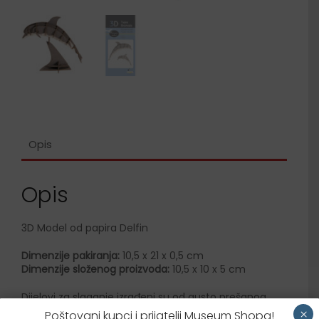
Opis
Opis
3D Model od papira Delfin
Dimenzije pakiranja:
10,5 x 21 x 0,5 cm
Dimenzije složenog proizvoda:
10,5 x 10 x 5 cm
Dijelovi za slaganje izrađeni su od gusto prešanog
kartona, precizno rezani laserom.
×
Poštovani kupci i prijatelji Museum Shopa!