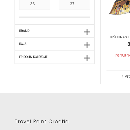
Gustav Klimt
James Rizzi
Ludwig van Beethoven
Maria Sibylla Merian
BRAND
Nature
KIŠOBRAN G
3
Paul Klee
BOJA
Rosina Wachtmeister
Trenutn
FRIDOLIN KOLEKCIJE
Tamara de Lempicka
Vincent van Gogh
Pr
Wassily Kandinsky
Wolfgang Amadeus Mozart
Travel Point Croatia