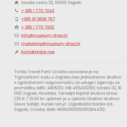
Savska cesta 32, 10000 Zagreb
+ 385 1 770 7043
+385 91 3838 767
+ 385 1 770 7002
info@museum-shop.hr
marketing@museum-shop.hr
Kontaktirajte nas
Tvrtka Travel Point Croatia osnovana je na
Trgovačkom sudu u Zagrebu kao jednostavno društvo
s ograničenom odgovornošću za usluge i agenciju za
promidžbu; MBS: 4805313; OIB 41014132301; Savska 32, 10
000 Zagreb, Hrvatska; Temeljni kapital društva iznosi
1,33 € / 10,00 kn uplaćen je u cjelosti; Direktor društva:
Davor Sabljić; Kunski račun: Zagrebačka banka d.d.,
Zagreb, Croatia, IBAN: HR3623600001102644312