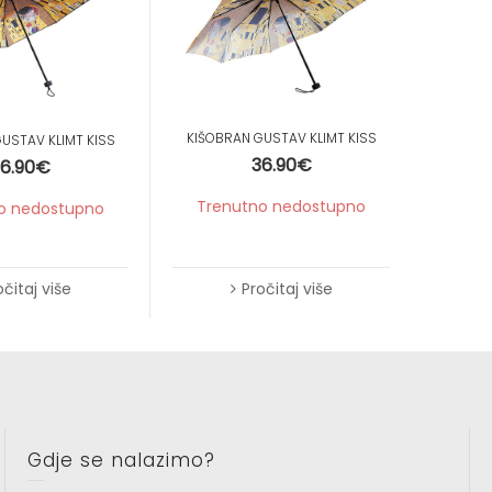
Krpice za brisanje
Etui za podsjetnice
Kišobrani
Novčanici
Kutijice za leće
KIŠOBRAN GUSTAV KLIMT KISS
USTAV KLIMT KISS
36.90
€
6.90
€
Kutijice za tablete
Trenutno nedostupno
o nedostupno
Pročitaj više
očitaj više
Gdje se nalazimo?