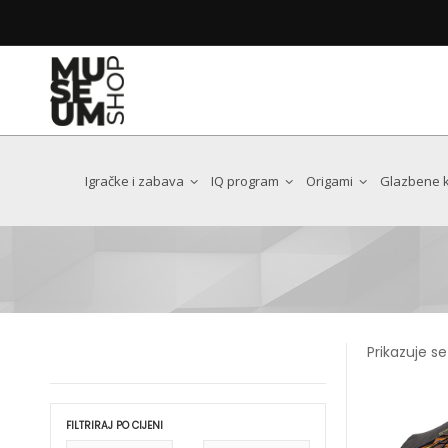
Poštovani kupci i prijatelji Museum Shopa
Web trgovina trenutno ne radi zbog integracije nov
Uskoro se vraćamo, još bolji i moderniji!
Dear customers and friends of the Museum 
The web shop is currently unavailable while we integra
We will be back soon with an even better, more user-fri
Igračke i zabava
IQ program
Origami
Glazbene ku
Antoni Gaudi
Art Nouveau
Chat Noir
Prikazuje se
Claude Monet
Edgar Degas
Egon Schiele
FILTRIRAJ PO CIJENI