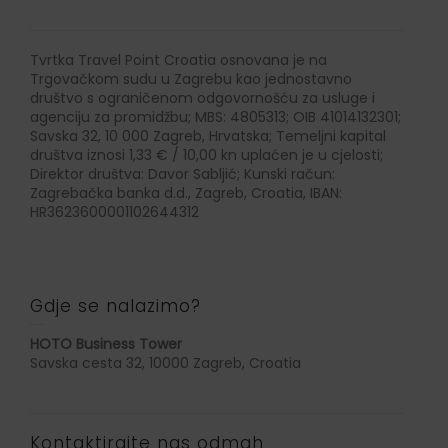
Tvrtka Travel Point Croatia osnovana je na
Trgovačkom sudu u Zagrebu kao jednostavno
društvo s ograničenom odgovornošću za usluge i
agenciju za promidžbu; MBS: 4805313; OIB 41014132301;
Savska 32, 10 000 Zagreb, Hrvatska; Temeljni kapital
društva iznosi 1,33 € / 10,00 kn uplaćen je u cjelosti;
Direktor društva: Davor Sabljić; Kunski račun:
Zagrebačka banka d.d., Zagreb, Croatia, IBAN:
HR3623600001102644312
Gdje se nalazimo?
HOTO Business Tower
Savska cesta 32, 10000 Zagreb, Croatia
Kontaktirajte nas odmah