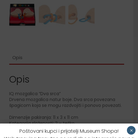
Opis
Opis
IQ mozgalica “Dva srca”
Drvena mozgalica natur boje. Dva srca povezana
špagicom koja se mogu razdvojiti i ponovo povezati.
Dimenzije pakiranja: 11 x 3 x 11 cm
Kategorija složenosti: 2 – teško
×
Poštovani kupci i prijatelji Museum Shopa!