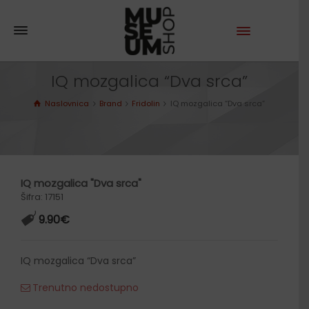
IQ mozgalica “Dva srca”
Naslovnica
Brand
Fridolin
IQ mozgalica “Dva srca”
IQ mozgalica "Dva srca"
Šifra: 17151
9.90
€
IQ mozgalica “Dva srca”
Trenutno nedostupno