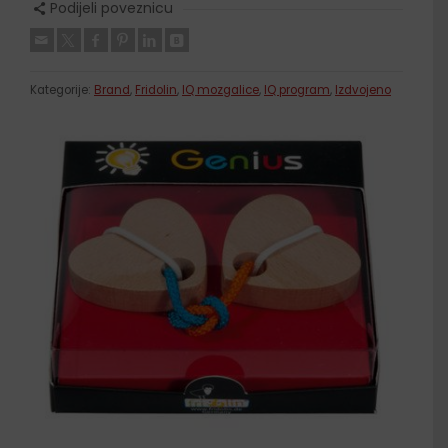
Podijeli poveznicu
Kategorije:
Brand
,
Fridolin
,
IQ mozgalice
,
IQ program
,
Izdvojeno