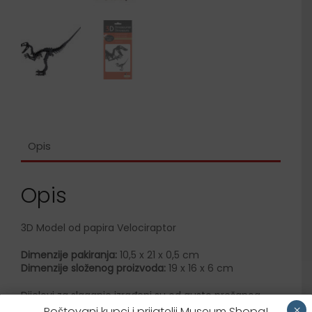
Opis
Opis
3D Model od papira Velociraptor
Dimenzije pakiranja:
10,5 x 21 x 0,5 cm
Dimenzije složenog proizvoda:
19 x 16 x 6 cm
Dijelovi za slaganje izrađeni su od gusto prešanog
kartona, precizno rezani laserom.
×
Poštovani kupci i prijatelji Museum Shopa!