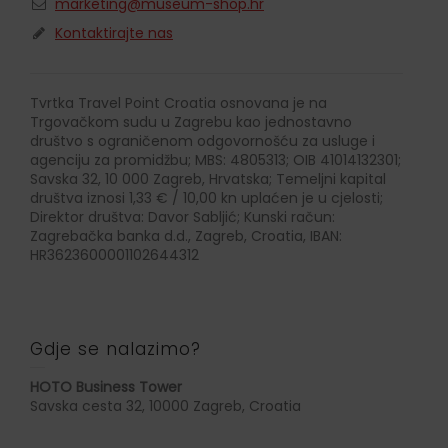
marketing@museum-shop.hr
Kontaktirajte nas
Tvrtka Travel Point Croatia osnovana je na
Trgovačkom sudu u Zagrebu kao jednostavno
društvo s ograničenom odgovornošću za usluge i
agenciju za promidžbu; MBS: 4805313; OIB 41014132301;
Savska 32, 10 000 Zagreb, Hrvatska; Temeljni kapital
društva iznosi 1,33 € / 10,00 kn uplaćen je u cjelosti;
Direktor društva: Davor Sabljić; Kunski račun:
Zagrebačka banka d.d., Zagreb, Croatia, IBAN:
HR3623600001102644312
Gdje se nalazimo?
HOTO Business Tower
Savska cesta 32, 10000 Zagreb, Croatia