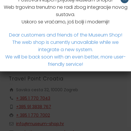
Web trgovina trenutno ne radi zbog integracije novog
sustava.
Dodatne informacije
Uskoro se vraćamo, još bolji i moderniji!
Brzi upit za proizvodom
Dear customers and friends of the Museum Shop!
The web shop is currently unavailable while we
integrate a new system.
We will be back soon with an even better, more user-
friendly service!
Travel Point Croatia
Savska cesta 32, 10000 Zagreb
+ 385 1 770 7043
+385 91 3838 767
+ 385 1 770 7002
info@museum-shop.hr