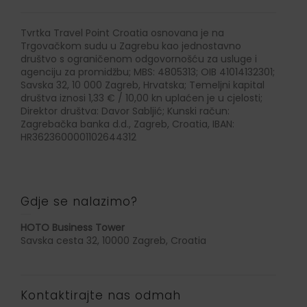
Tvrtka Travel Point Croatia osnovana je na
Trgovačkom sudu u Zagrebu kao jednostavno
društvo s ograničenom odgovornošću za usluge i
agenciju za promidžbu; MBS: 4805313; OIB 41014132301;
Savska 32, 10 000 Zagreb, Hrvatska; Temeljni kapital
društva iznosi 1,33 € / 10,00 kn uplaćen je u cjelosti;
Direktor društva: Davor Sabljić; Kunski račun:
Zagrebačka banka d.d., Zagreb, Croatia, IBAN:
HR3623600001102644312
Gdje se nalazimo?
HOTO Business Tower
Savska cesta 32, 10000 Zagreb, Croatia
Kontaktirajte nas odmah