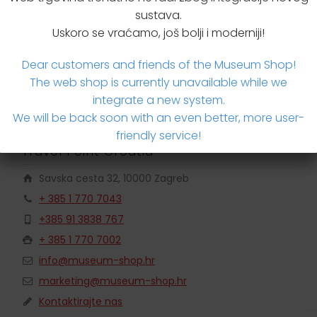
Dodatne informacije
sustava.
Uskoro se vraćamo, još bolji i moderniji!
Brzi upit za proizvodom
Dear customers and friends of the Museum Shop!
The web shop is currently unavailable while we
integrate a new system.
We will be back soon with an even better, more user-
friendly service!
Travel Point Croatia
Savska cesta 32, 10000 Zagreb
+ 385 1 770 7043
+385 91 3838 767
+ 385 1 770 7002
info@museum-shop.hr
marketing@museum-shop.hr
Kontaktirajte nas