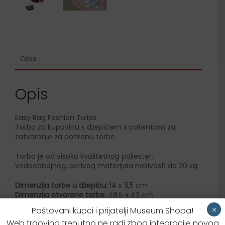
Opis
Opis
Easy Bag Fashion Tulips
Torba za kupovinu s džepićem s patentom za
zatvaranje za pohranu torbe.
Torba je od visoko kvalitetnog poliester,
vodoodbojnog, perivog materijala nosivosti do 20 kg.
Dimenzija torbe u džepiću:
14 x 11,5 cm
Dimenzija otvorene torbe:
48.5 x 42 cm
×
Poštovani kupci i prijatelji Museum Shopa!
Web trgovina trenutno ne radi zbog integracije novog