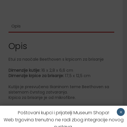
Opis
Opis
Etui za naočale Beethoven s krpicom za brisanje
Dimenzije kutije:
16 x 2,8 x 6,6 cm
Dimenzije krpice za brisanje:
17,5 x 12,5 cm
Kutija je presvučena tkaninom teme Beethoven sa
sistemom čvrstog zatvaranja.
Krpica za brisanje je od mikrofibre.
×
Poštovani kupci i prijatelji Museum Shopa!
Dodatne informacije
Web trgovina trenutno ne radi zbog integracije novog
sustava.