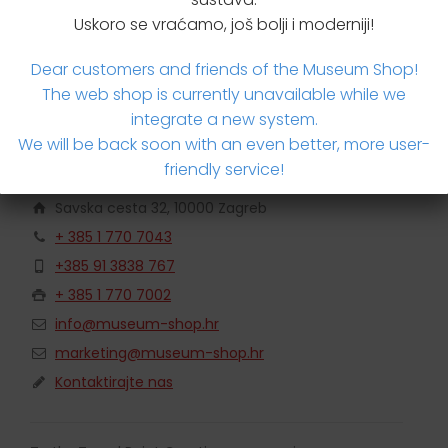
Brzi upit za proizvodom
Uskoro se vraćamo, još bolji i moderniji!
Dear customers and friends of the Museum Shop!
The web shop is currently unavailable while we
integrate a new system.
We will be back soon with an even better, more user-
friendly service!
Travel Point Croatia
Savska cesta 32, 10000 Zagreb
+ 385 1 770 7043
+385 91 3838 767
+ 385 1 770 7002
info@museum-shop.hr
marketing@museum-shop.hr
Kontaktirajte nas