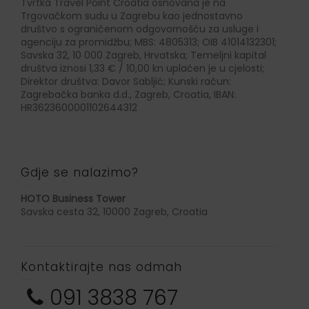
Tvrtka Travel Point Croatia osnovana je na
Trgovačkom sudu u Zagrebu kao jednostavno
društvo s ograničenom odgovornošću za usluge i
agenciju za promidžbu; MBS: 4805313; OIB 41014132301;
Savska 32, 10 000 Zagreb, Hrvatska; Temeljni kapital
društva iznosi 1,33 € / 10,00 kn uplaćen je u cjelosti;
Direktor društva: Davor Sabljić; Kunski račun:
Zagrebačka banka d.d., Zagreb, Croatia, IBAN:
HR3623600001102644312
Gdje se nalazimo?
HOTO Business Tower
Savska cesta 32, 10000 Zagreb, Croatia
Kontaktirajte nas odmah
091 3838 767