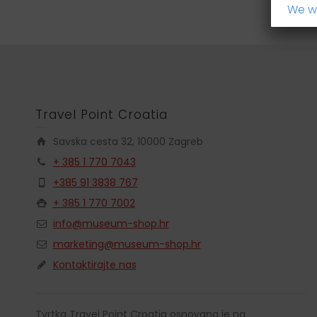
We wi
Travel Point Croatia
Savska cesta 32, 10000 Zagreb
+ 385 1 770 7043
+385 91 3838 767
+ 385 1 770 7002
info@museum-shop.hr
marketing@museum-shop.hr
Kontaktirajte nas
Tvrtka Travel Point Croatia osnovana je na