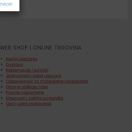
rvice!
WEB SHOP | ONLINE TRGOVINA
Načini plaćanja
Dostava
Reklamacije i povrati
Jednostrani raskid ugovora
Odgovornost za materijalne nedostatke
Glavna obilježja robe
Pravne napomene
Sigurnost i zaštita podataka
Opći uvjeti poslovanja