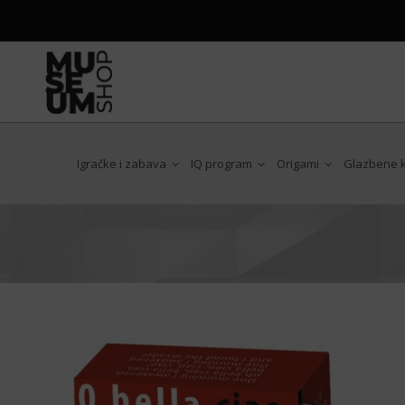
Igračke i zabava
IQ program
Origami
Glazbene ku
Antoni Gaudi
Art Nouveau
Chat Noir
Claude Monet
Edgar Degas
Egon Schiele