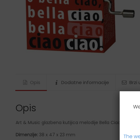
Gustav Klimt
James Rizzi
Ludwig van Beethoven
Maria Sibylla Merian
Nature
Paul Klee
Rosina Wachtmeister
Tamara de Lempicka
Vincent van Gogh
Opis
Dodatne informacije
Brzi
Wassily Kandinsky
Wolfgang Amadeus Mozart
Opis
We
Art & Music glazbena kutijica melodije Bella Ciao
Dimenzije:
38 x 47 x 23 mm
The we