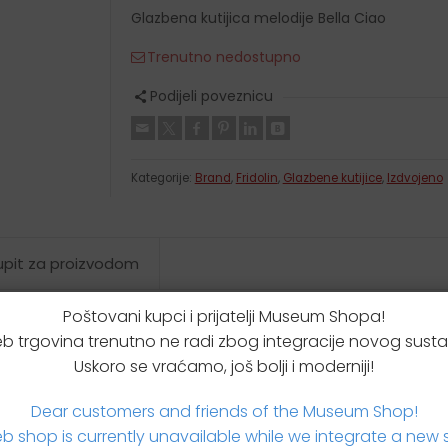
Krpice za brisanje
Glazbena kutijica melodije Bella Ciao
Etui za podsjetnice
Trenutno nedostupno
Kišobrani
Novčanici
Podijeli poveznicu
Kutijice za leće
Kutijice za tablete
Kategorije:
Brand
,
Fridolin
,
Glazbene kutijice
,
Izdvojeno
 upit za proizvodom
Poštovani kupci i prijatelji Museum Shopa!
b trgovina trenutno ne radi zbog integracije novog susta
Uskoro se vraćamo, još bolji i moderniji!
Dear customers and friends of the Museum Shop!
b shop is currently unavailable while we integrate a new 