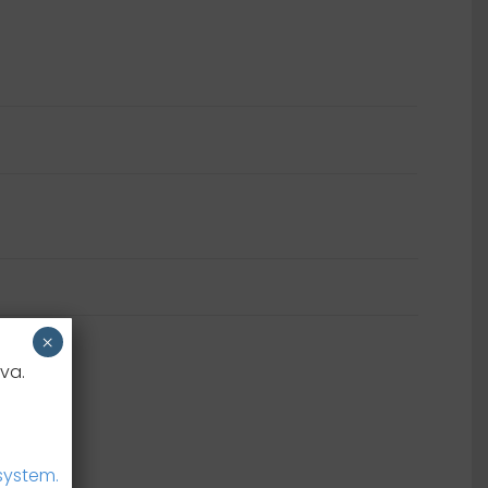
Samoljepljivi listići
×
va.
system.