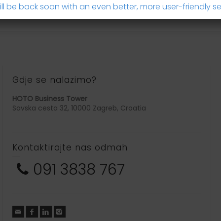
ll be back soon with an even better, more user-friendly se
Gdje se nalazimo?
HOTO Business Tower
Savska cesta 32, 10000 Zagreb, Croatia
Kontaktirajte nas odmah
091 3838 767