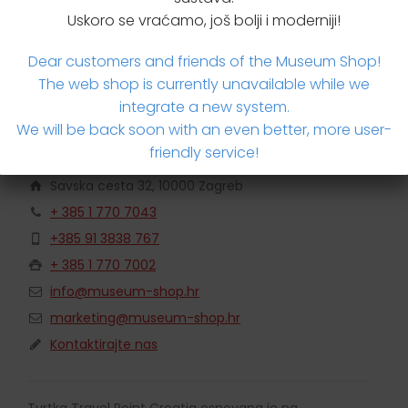
Uskoro se vraćamo, još bolji i moderniji!
Dear customers and friends of the Museum Shop!
The web shop is currently unavailable while we
integrate a new system.
We will be back soon with an even better, more user-
Travel Point Croatia
friendly service!
Savska cesta 32, 10000 Zagreb
+ 385 1 770 7043
+385 91 3838 767
+ 385 1 770 7002
info@museum-shop.hr
marketing@museum-shop.hr
Kontaktirajte nas
Tvrtka Travel Point Croatia osnovana je na