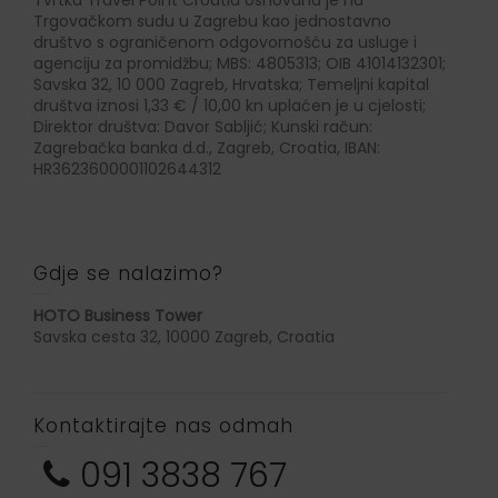
Trgovačkom sudu u Zagrebu kao jednostavno
društvo s ograničenom odgovornošću za usluge i
agenciju za promidžbu; MBS: 4805313; OIB 41014132301;
Savska 32, 10 000 Zagreb, Hrvatska; Temeljni kapital
društva iznosi 1,33 € / 10,00 kn uplaćen je u cjelosti;
Direktor društva: Davor Sabljić; Kunski račun:
Zagrebačka banka d.d., Zagreb, Croatia, IBAN:
HR3623600001102644312
Gdje se nalazimo?
HOTO Business Tower
Savska cesta 32, 10000 Zagreb, Croatia
Kontaktirajte nas odmah
091 3838 767