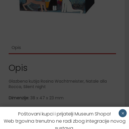
Opis
Opis
Glazbena kutija Rosina Wachtmeister, Natale alla
Rocca, Silent night
Dimenzije:
38 x 47 x 23 mm
×
Poštovani kupci i prijatelji Museum Shopa!
Dodatne informacije
Web trgovina trenutno ne radi zbog integracije novog
sustava.
Brzi upit za proizvodom