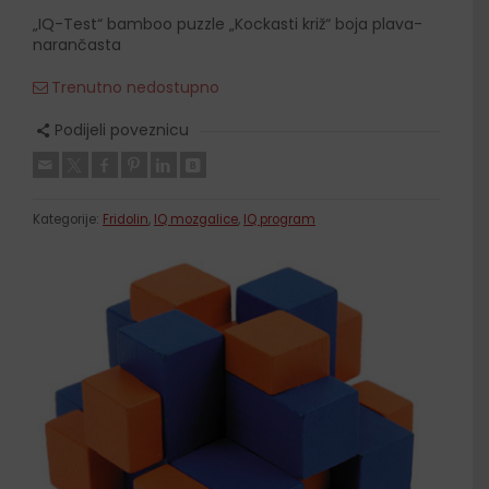
„IQ-Test“ bamboo puzzle „Kockasti križ“ boja plava-
narančasta
Trenutno nedostupno
Podijeli poveznicu
Kategorije:
Fridolin
,
IQ mozgalice
,
IQ program