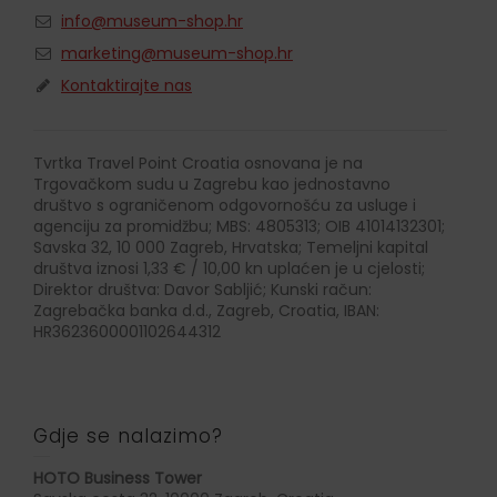
info@museum-shop.hr
marketing@museum-shop.hr
Kontaktirajte nas
Tvrtka Travel Point Croatia osnovana je na
Trgovačkom sudu u Zagrebu kao jednostavno
društvo s ograničenom odgovornošću za usluge i
agenciju za promidžbu; MBS: 4805313; OIB 41014132301;
Savska 32, 10 000 Zagreb, Hrvatska; Temeljni kapital
društva iznosi 1,33 € / 10,00 kn uplaćen je u cjelosti;
Direktor društva: Davor Sabljić; Kunski račun:
Zagrebačka banka d.d., Zagreb, Croatia, IBAN:
HR3623600001102644312
Gdje se nalazimo?
HOTO Business Tower