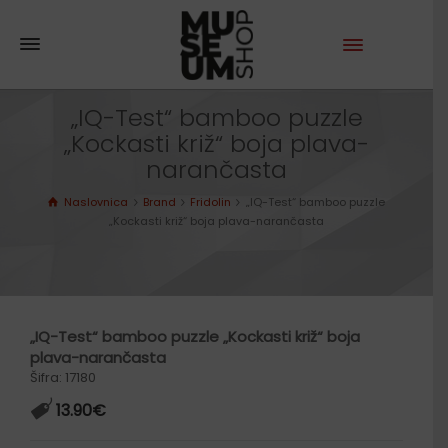
„IQ-Test“ bamboo puzzle
„Kockasti križ“ boja plava-
narančasta
Naslovnica
Brand
Fridolin
„IQ-Test“ bamboo puzzle
„Kockasti križ“ boja plava-narančasta
„IQ-Test“ bamboo puzzle „Kockasti križ“ boja
plava-narančasta
Šifra: 17180
13.90
€