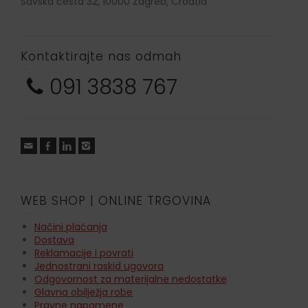
Savska cesta 32, 10000 Zagreb, Croatia
Kontaktirajte nas odmah
091 3838 767
WEB SHOP | ONLINE TRGOVINA
Načini plaćanja
Dostava
Reklamacije i povrati
Jednostrani raskid ugovora
Odgovornost za materijalne nedostatke
Glavna obilježja robe
Pravne napomene