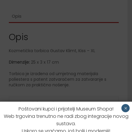
Opis
Opis
Kozmetička torbica Gustav Klimt, Kiss – XL
Dimenzije:
25 x 3 x 17 cm
Torbica je izrađena od umjetnog materijala
poliestera s patent zatvaračem za zatvaranje s
ručkom za praktično nošenje.
Dodatne informacije
×
Poštovani kupci i prijatelji Museum Shopa!
Web trgovina trenutno ne radi zbog integracije novog
Brzi upit za proizvodom
sustava.
Uskoro se vraćamo, još bolji i moderniji!