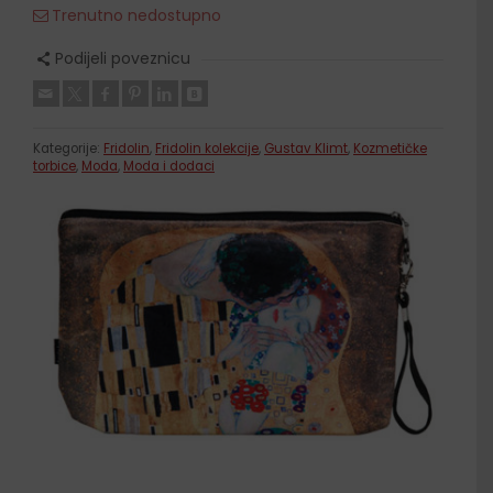
Trenutno nedostupno
Podijeli poveznicu
Kategorije:
Fridolin
,
Fridolin kolekcije
,
Gustav Klimt
,
Kozmetičke
torbice
,
Moda
,
Moda i dodaci