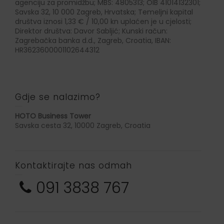
agenciju za promidžbu; MBS: 4805313; OIB 41014132301;
Savska 32, 10 000 Zagreb, Hrvatska; Temeljni kapital
društva iznosi 1,33 € / 10,00 kn uplaćen je u cjelosti;
Direktor društva: Davor Sabljić; Kunski račun:
Zagrebačka banka d.d., Zagreb, Croatia, IBAN:
HR3623600001102644312
Gdje se nalazimo?
HOTO Business Tower
Savska cesta 32, 10000 Zagreb, Croatia
Kontaktirajte nas odmah
091 3838 767