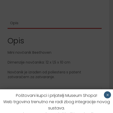
Opis
Opis
Mini novčanik Beethoven
Dimenzije novčanika: 12 x 1,5 x 10 cm
Novčanik je izrađen od poliestera s patent
zatvaračem za zatvaranje.
Dodatne informacije
×
Poštovani kupci i prijatelji Museum Shopa!
Web trgovina trenutno ne radi zbog integracije novog
Brzi upit za proizvodom
sustava.