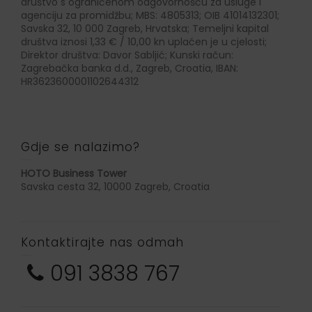
društvo s ograničenom odgovornošću za usluge i
agenciju za promidžbu; MBS: 4805313; OIB 41014132301;
Savska 32, 10 000 Zagreb, Hrvatska; Temeljni kapital
društva iznosi 1,33 € / 10,00 kn uplaćen je u cjelosti;
Direktor društva: Davor Sabljić; Kunski račun:
Zagrebačka banka d.d., Zagreb, Croatia, IBAN:
HR3623600001102644312
Gdje se nalazimo?
HOTO Business Tower
Savska cesta 32, 10000 Zagreb, Croatia
Kontaktirajte nas odmah
091 3838 767