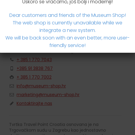
Uskoro se vraćamo, još bolji i moderniji!
Dear customers and friends of the Museum Shop!
The web shop is currently unavailable while we
integrate a new system.
We will be back soon with an even better, more user-
Travel Point Croatia
friendly service!
Savska cesta 32, 10000 Zagreb
+ 385 1 770 7043
+385 91 3838 767
+ 385 1 770 7002
info@museum-shop.hr
marketing@museum-shop.hr
Kontaktirajte nas
Tvrtka Travel Point Croatia osnovana je na
Trgovačkom sudu u Zagrebu kao jednostavno