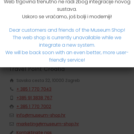
Web trgovina trenutno ne radi zbog integracije novog
Dodatne informacije
sustava.
Uskoro se vraćamo, još bolji i moderniji!
Brzi upit za proizvodom
Dear customers and friends of the Museum Shop!
The web shop is currently unavailable while we
integrate a new system.
We will be back soon with an even better, more user-
friendly service!
Travel Point Croatia
Savska cesta 32, 10000 Zagreb
+ 385 1 770 7043
+385 91 3838 767
+ 385 1 770 7002
info@museum-shop.hr
marketing@museum-shop.hr
Kontaktirajte nas