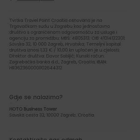
Tvrtka Travel Point Croatia osnovana je na
Trgovačkom sudu u Zagrebu kao jednostavno
društvo s ograničenom odgovornošću za usluge i
agenciju za promidžbu; MBS: 4805313; OIB 41014132301;
Savska 32, 10 000 Zagreb, Hrvatska; Temeljni kapital
društva iznosi 1,33 € / 10,00 kn uplaćen je u cjelosti;
Direktor društva: Davor Sabljić; Kunski račun:
Zagrebačka banka d.d., Zagreb, Croatia, IBAN:
HR3623600001102644312
Gdje se nalazimo?
HOTO Business Tower
Savska cesta 32, 10000 Zagreb, Croatia
Kontaktirajte nas odmah