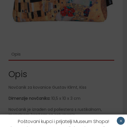
Opis
Opis
Novčanik za kovanice Gustav Klimt, Kiss
Dimenzije novčanika:
10,5 x 10 x 3 cm
Novčanik je izrađen od poliestera s rustikalnom,
metalnom kopčom za zatvaranje.
×
Poštovani kupci i prijatelji Museum Shopa!