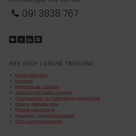
091 3838 767
WEB SHOP | ONLINE TRGOVINA
Načini plaćanja
Dostava
Reklamacije i povrati
Jednostrani raskid ugovora
Odgovornost za materijalne nedostatke
Glavna obilježja robe
Pravne napomene
Sigurnost i zaštita podataka
Opći uvjeti poslovanja