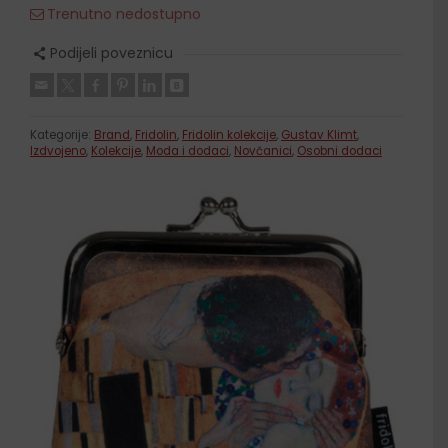
Trenutno nedostupno
Podijeli poveznicu
Kategorije:
Brand
,
Fridolin
,
Fridolin kolekcije
,
Gustav Klimt
,
Izdvojeno
,
Kolekcije
,
Moda i dodaci
,
Novčanici
,
Osobni dodaci