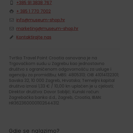
+385 91 3838 767
+ 385 1 770 7002
info@museum-shop.hr
marketing@museum-shop.hr
Kontaktirajte nas
Tvrtka Travel Point Croatia osnovana je na
Trgovačkom sudu u Zagrebu kao jednostavno
društvo s ograničenom odgovornošću za usluge i
agenciju za promidžbu; MBS: 4805313; OIB 41014132301;
Savska 32, 10 000 Zagreb, Hrvatska; Temeljni kapital
društva iznosi 1,33 € / 10,00 kn uplaćen je u cjelosti;
Direktor društva: Davor Sabljić; Kunski račun:
Zagrebačka banka d.d., Zagreb, Croatia, IBAN:
HR3623600001102644312
Gdje se nalazimo?