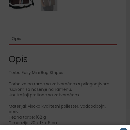
Opis
Opis
Torba Easy Mini Bag Stripes
Torba za na rame sa zatvaračem s prilagodljivom
ručkom za nošenje na ramenu.
Unutrašnji pretinac sa zatvaračem.
Materijal: visoko kvalitetni poliester, vodoodbojni,
perivi
Težina torbe: 162 g
Dimenzije: 20 x 17 x 6 cm