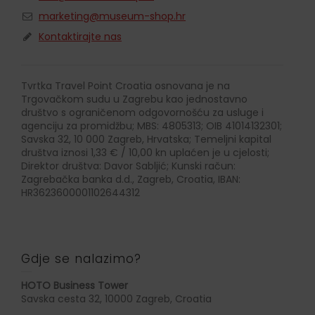
marketing@museum-shop.hr
Kontaktirajte nas
Tvrtka Travel Point Croatia osnovana je na
Trgovačkom sudu u Zagrebu kao jednostavno
društvo s ograničenom odgovornošću za usluge i
agenciju za promidžbu; MBS: 4805313; OIB 41014132301;
Savska 32, 10 000 Zagreb, Hrvatska; Temeljni kapital
društva iznosi 1,33 € / 10,00 kn uplaćen je u cjelosti;
Direktor društva: Davor Sabljić; Kunski račun:
Zagrebačka banka d.d., Zagreb, Croatia, IBAN:
HR3623600001102644312
Gdje se nalazimo?
HOTO Business Tower
Savska cesta 32, 10000 Zagreb, Croatia