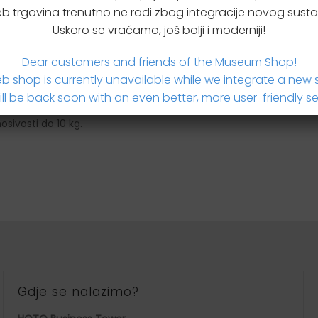
b trgovina trenutno ne radi zbog integracije novog susta
 upit za proizvodom
Uskoro se vraćamo, još bolji i moderniji!
Dear customers and friends of the Museum Shop!
b shop is currently unavailable while we integrate a new 
ll be back soon with an even better, more user-friendly se
sivosti do 10 kg.
Gdje se nalazimo?