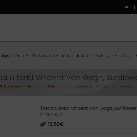
tijice
Dom
Škola i ured
Moda i dodaci
Kolekcije
Akcije
ba u torbi Vincent Van Gogh, Sunflow
Preklopna ogledala
Animal collection
Pernice
Torbe
Cycling
Naslovnica
Brand
Fridolin
Torba u torbi Vincent Van Gogh, Sunflowers
Doze za parfeme
Floral collection
Obične olovke
Ruksaci
Music
Kopče za kosu
Pattern collection
Kemijske olovke
Termo boce
Onecolored
Torba u torbi Vincent Van Gogh, Sunflower
Kozmetičke torbice
Touch pen olovke
Termo limenke
Twinkle Star
Šifra: 40537
Lepeze
Gumice za brisanje
Posude za hranu
16.50
€
Šiljila
Etui za naočale