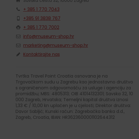
Savska cesta 32, 10000 Zagreb
+ 385 1 770 7043
+385 91 3838 767
+ 385 1 770 7002
info@museum-shop.hr
marketing@museum-shop.hr
Kontaktirajte nas
Tvrtka Travel Point Croatia osnovana je na
Trgovačkom sudu u Zagrebu kao jednostavno društvo
s ograničenom odgovornošću za usluge i agenciju za
promidžbu; MBS: 4805313; OIB 41014132301; Savska 32, 10
000 Zagreb, Hrvatska; Temeljni kapital društva iznosi
1,33 € / 10,00 kn uplaćen je u cjelosti; Direktor društva:
Davor Sabljić; Kunski račun: Zagrebačka banka d.d.,
Zagreb, Croatia, IBAN: HR3623600001102644312