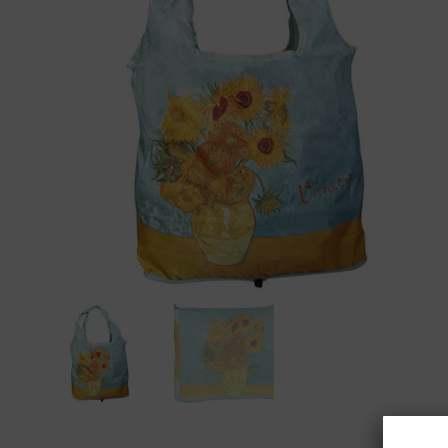
Gustav Klimt
James Rizzi
Ludwig van Beethoven
Maria Sibylla Merian
Nature
Paul Klee
Rosina Wachtmeister
Tamara de Lempicka
Vincent van Gogh
Wassily Kandinsky
Wolfgang Amadeus Mozart