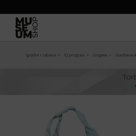
Igračke i zabava
IQ program
Origami
Glazbene ku
Tor
Antoni Gaudi
Art Nouveau
Chat Noir
Claude Monet
Edgar Degas
Egon Schiele