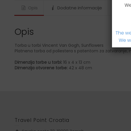
We
Opis
Dodatne informacije
Brzi
Opis
The we
We wi
Torba u torbi Vincent Van Gogh, Sunflowers
Platnena torba od poliestera s patentom za zatvaranje, no
Dimenzija torbe u torbi:
16 x 4 x 13 cm
Dimenzija otvorene torbe:
42 x 48 cm
Travel Point Croatia