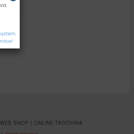
va.
system.
rvice!
WEB SHOP | ONLINE TRGOVINA