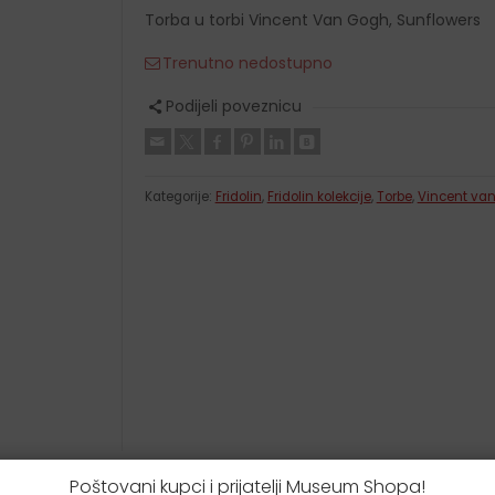
Krpice za brisanje
Torba u torbi Vincent Van Gogh, Sunflowers
Etui za podsjetnice
Trenutno nedostupno
Kišobrani
Novčanici
Podijeli poveznicu
Kutijice za leće
Kutijice za tablete
Kategorije:
Fridolin
,
Fridolin kolekcije
,
Torbe
,
Vincent va
Poštovani kupci i prijatelji Museum Shopa!