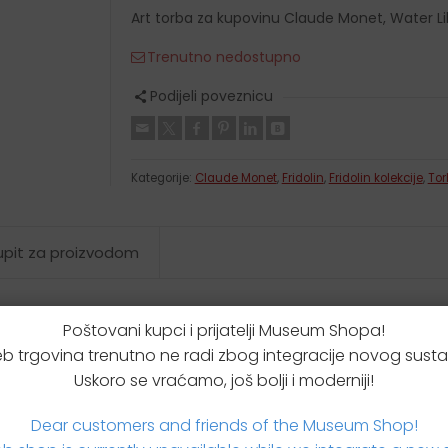
Krpice za brisanje
Art torba za kupovinu Claude Monet, Water Lil
Etui za podsjetnice
Trenutno nedostupno
Kišobrani
Novčanici
Podijeli poveznicu
Kutijice za leće
Kutijice za tablete
Kategorije:
Claude Monet
,
Fridolin
,
Fridolin kolekcije
,
Tor
 upit za proizvodom
Poštovani kupci i prijatelji Museum Shopa!
b trgovina trenutno ne radi zbog integracije novog susta
Uskoro se vraćamo, još bolji i moderniji!
Dear customers and friends of the Museum Shop!