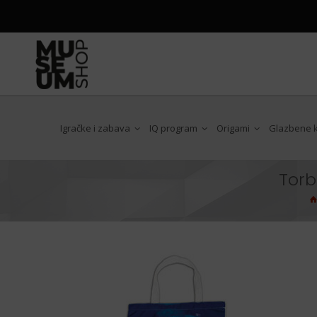
Igračke i zabava
IQ program
Origami
Glazbene ku
Torb
Antoni Gaudi
Art Nouveau
Chat Noir
Claude Monet
Edgar Degas
Egon Schiele