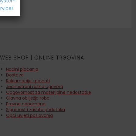
system.
rvice!
WEB SHOP | ONLINE TRGOVINA
Načini plaćanja
Dostava
Reklamacije i povrati
Jednostrani raskid ugovora
Odgovornost za materijalne nedostatke
Glavna obilježja robe
Pravne napomene
Sigurnost i zaštita podataka
Opći uvjeti poslovanja