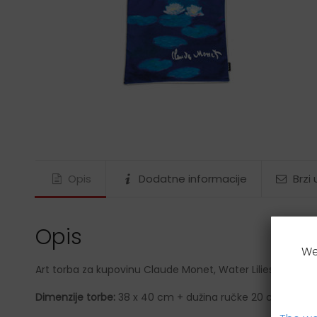
Gustav Klimt
James Rizzi
Ludwig van Beethoven
Maria Sibylla Merian
Nature
Paul Klee
Rosina Wachtmeister
Tamara de Lempicka
Vincent van Gogh
Opis
Dodatne informacije
Brzi
Wassily Kandinsky
Wolfgang Amadeus Mozart
Opis
We
Art torba za kupovinu Claude Monet, Water Lilies
Dimenzije torbe:
38 x 40 cm + dužina ručke 20 cm