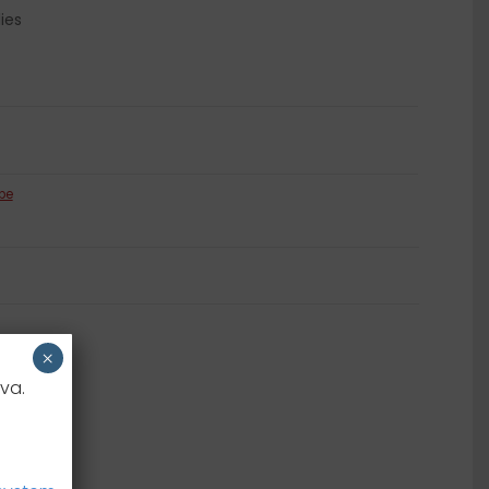
Samoljepljivi listići
ies
be
×
va.