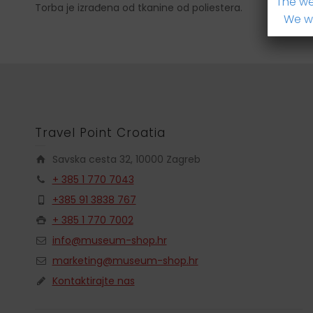
The we
Torba je izrađena od tkanine od poliestera.
We wi
Travel Point Croatia
Savska cesta 32, 10000 Zagreb
+ 385 1 770 7043
+385 91 3838 767
+ 385 1 770 7002
info@museum-shop.hr
marketing@museum-shop.hr
Kontaktirajte nas