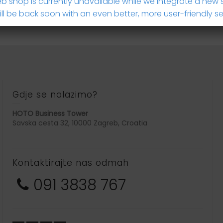
b shop is currently unavailable while we integrate a new 
ll be back soon with an even better, more user-friendly se
Gdje se nalazimo?
HOTO Business Tower
Savska cesta 32, 10000 Zagreb, Croatia
Kontaktirajte nas odmah
091 3838 767