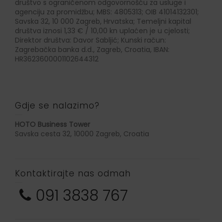
društvo s ograničenom odgovornošću za usluge i
agenciju za promidžbu; MBS: 4805313; OIB 41014132301;
Savska 32, 10 000 Zagreb, Hrvatska; Temeljni kapital
društva iznosi 1,33 € / 10,00 kn uplaćen je u cjelosti;
Direktor društva: Davor Sabljić; Kunski račun:
Zagrebačka banka d.d., Zagreb, Croatia, IBAN:
HR3623600001102644312
Gdje se nalazimo?
HOTO Business Tower
Savska cesta 32, 10000 Zagreb, Croatia
Kontaktirajte nas odmah
091 3838 767