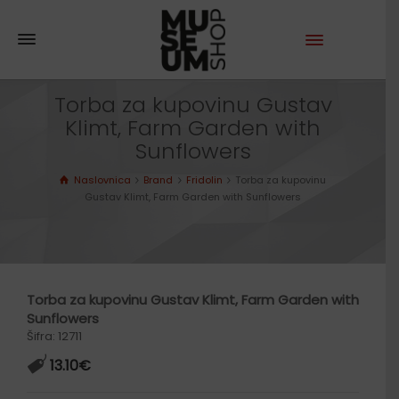
Torba za kupovinu Gustav
Klimt, Farm Garden with
Sunflowers
Naslovnica
Brand
Fridolin
Torba za kupovinu
Gustav Klimt, Farm Garden with Sunflowers
Torba za kupovinu Gustav Klimt, Farm Garden with
Sunflowers
Šifra: 12711
13.10
€