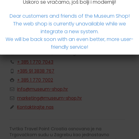
Uskoro se vraćamo, još bolji i moderniji!
Dear customers and friends of the Museum Shop!
The web shop is currently unavailable while we
integrate a new system.
We will be back soon with an even better, more user-
Travel Point Croatia
friendly service!
Savska cesta 32, 10000 Zagreb
+ 385 1 770 7043
+385 91 3838 767
+ 385 1 770 7002
info@museum-shop.hr
marketing@museum-shop.hr
Kontaktirajte nas
Tvrtka Travel Point Croatia osnovana je na
Trgovačkom sudu u Zagrebu kao jednostavno