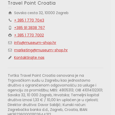
Travel Point Croatia
Savska cesta 32, 10000 Zagreb
+ 385 1 770 7043
+385 91 3838 767
+ 385 1 770 7002
info@museum-shop.hr
marketing@museum-shop.hr
Kontaktirajte nas
Tvrtka Travel Point Croatia osnovana je na
Trgovačkom sudu u Zagrebu kao jednostavno
društvo s ograničenom odgovornošću za usluge i
agenciju za promidžbu; MBS: 4805313; OIB 41014132301;
Savska 32, 10 000 Zagreb, Hrvatska; Temeljni kapital
društva iznosi 1,33 € / 10,00 kn uplaćen je u cjelosti;
Direktor društva: Davor Sabljić; Kunski račun:
Zagrebačka banka d.d., Zagreb, Croatia, IBAN:
HR3623600001102644312