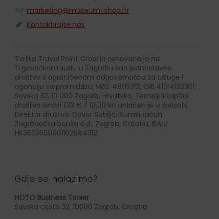
marketing@museum-shop.hr
Kontaktirajte nas
Tvrtka Travel Point Croatia osnovana je na
Trgovačkom sudu u Zagrebu kao jednostavno
društvo s ograničenom odgovornošću za usluge i
agenciju za promidžbu; MBS: 4805313; OIB 41014132301;
Savska 32, 10 000 Zagreb, Hrvatska; Temeljni kapital
društva iznosi 1,33 € / 10,00 kn uplaćen je u cjelosti;
Direktor društva: Davor Sabljić; Kunski račun:
Zagrebačka banka d.d., Zagreb, Croatia, IBAN:
HR3623600001102644312
Gdje se nalazimo?
HOTO Business Tower
Savska cesta 32, 10000 Zagreb, Croatia