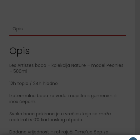
Opis
Opis
Les Artistes boca – kolekcija Nature – model Peonies
– 500ml
12h toplo / 24h hladno
Izotermalna boca za vodu i napitke s gumenim ili
inox čepom.
Svaka boca pakirana je u vrećicu koja se može
reciklirati s 0% kartonskog otpada.
Dodana vrijednost – rotirajući Time’up čep za
označavanje vremena od kada se napitak nalazi u