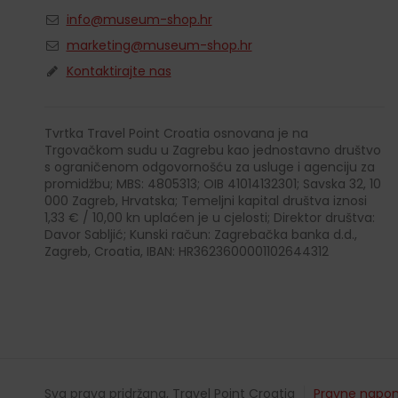
info@museum-shop.hr
marketing@museum-shop.hr
Kontaktirajte nas
Tvrtka Travel Point Croatia osnovana je na
Trgovačkom sudu u Zagrebu kao jednostavno društvo
s ograničenom odgovornošću za usluge i agenciju za
promidžbu; MBS: 4805313; OIB 41014132301; Savska 32, 10
000 Zagreb, Hrvatska; Temeljni kapital društva iznosi
1,33 € / 10,00 kn uplaćen je u cjelosti; Direktor društva:
Davor Sabljić; Kunski račun: Zagrebačka banka d.d.,
Zagreb, Croatia, IBAN: HR3623600001102644312
Sva prava pridržana, Travel Point Croatia
Pravne napo