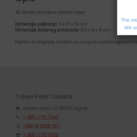
3D Model od papira Kamion kiper
The we
Dimenzije pakiranja:
11 x 17 x 1,5 cm
We wi
Dimenzije složenog proizvoda:
12,5 x 6 x 8 cm
Dijelovi za slaganje izrađeni su od gusto prešanog karton
Travel Point Croatia
Savska cesta 32, 10000 Zagreb
+ 385 1 770 7043
+385 91 3838 767
+ 385 1 770 7002