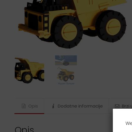
Gustav Klimt
James Rizzi
Ludwig van Beethoven
Maria Sibylla Merian
Nature
Paul Klee
Rosina Wachtmeister
Tamara de Lempicka
Vincent van Gogh
Wassily Kandinsky
Wolfgang Amadeus Mozart
Opis
Dodatne informacije
Brzi
We
Opis