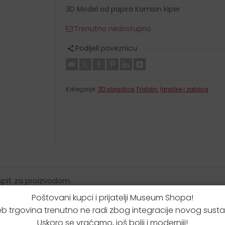
Krpice za brisanje
3D Model od papira Kamion kiper
Etui za podsjetnice
Trenutno nedostupno
Kišobrani
Novčanici
Podijeli poveznicu
Kutijice za leće
Kutijice za tablete
Kategorije:
3D slagalice
,
Fridolin
,
Igračke i zabava
 upit za proizvodom
Poštovani kupci i prijatelji Museum Shopa!
b trgovina trenutno ne radi zbog integracije novog susta
Uskoro se vraćamo, još bolji i moderniji!