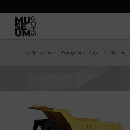
Igračke i zabava
IQ program
Origami
Glazbene ku
Antoni Gaudi
Art Nouveau
Chat Noir
Claude Monet
Edgar Degas
Egon Schiele