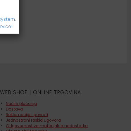
system.
rvice!
WEB SHOP | ONLINE TRGOVINA
Načini plaćanja
Dostava
Reklamacije i povrati
Jednostrani raskid ugovora
Odgovornost za materijalne nedostatke