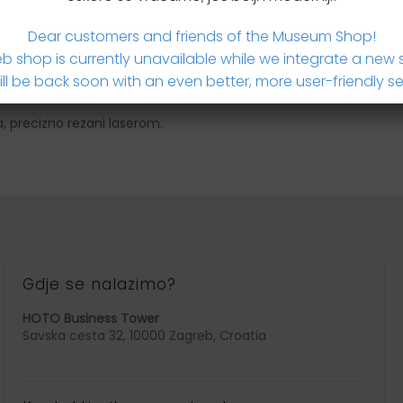
Dear customers and friends of the Museum Shop!
b shop is currently unavailable while we integrate a new 
ll be back soon with an even better, more user-friendly se
a, precizno rezani laserom.
Gdje se nalazimo?
HOTO Business Tower
Savska cesta 32, 10000 Zagreb, Croatia