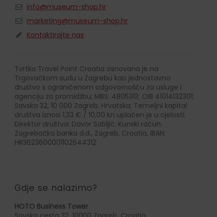
info@museum-shop.hr
marketing@museum-shop.hr
Kontaktirajte nas
Tvrtka Travel Point Croatia osnovana je na
Trgovačkom sudu u Zagrebu kao jednostavno
društvo s ograničenom odgovornošću za usluge i
agenciju za promidžbu; MBS: 4805313; OIB 41014132301;
Savska 32, 10 000 Zagreb, Hrvatska; Temeljni kapital
društva iznosi 1,33 € / 10,00 kn uplaćen je u cjelosti;
Direktor društva: Davor Sabljić; Kunski račun:
Zagrebačka banka d.d., Zagreb, Croatia, IBAN:
HR3623600001102644312
Gdje se nalazimo?
HOTO Business Tower
Savska cesta 32, 10000 Zagreb, Croatia