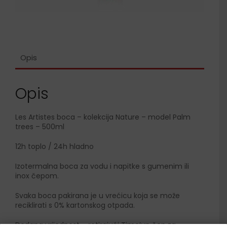
Opis
Opis
Les Artistes boca – kolekcija Nature – model Palm
trees – 500ml
12h toplo / 24h hladno
Izotermalna boca za vodu i napitke s gumenim ili
inox čepom.
Svaka boca pakirana je u vrećicu koja se može
reciklirati s 0% kartonskog otpada.
Dodana vrijednost – rotirajući Time’up čep za