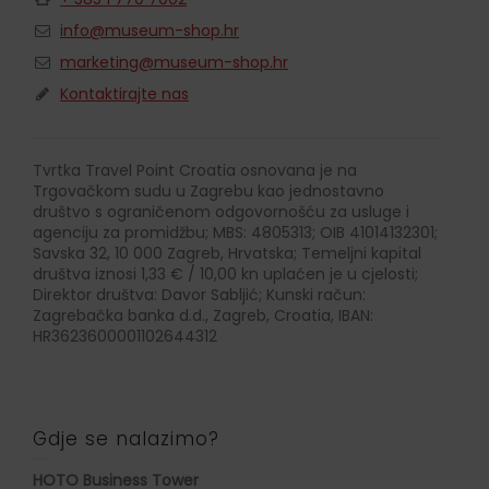
info@museum-shop.hr
marketing@museum-shop.hr
Kontaktirajte nas
Tvrtka Travel Point Croatia osnovana je na
Trgovačkom sudu u Zagrebu kao jednostavno
društvo s ograničenom odgovornošću za usluge i
agenciju za promidžbu; MBS: 4805313; OIB 41014132301;
Savska 32, 10 000 Zagreb, Hrvatska; Temeljni kapital
društva iznosi 1,33 € / 10,00 kn uplaćen je u cjelosti;
Direktor društva: Davor Sabljić; Kunski račun:
Zagrebačka banka d.d., Zagreb, Croatia, IBAN:
HR3623600001102644312
Gdje se nalazimo?
HOTO Business Tower