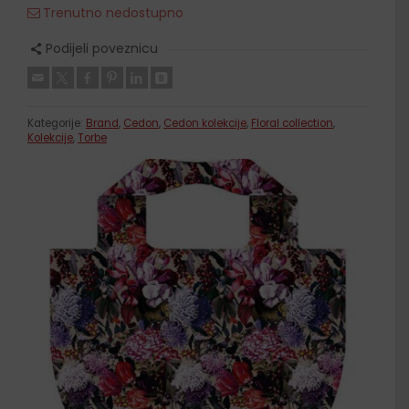
Trenutno nedostupno
Podijeli poveznicu
Kategorije:
Brand
,
Cedon
,
Cedon kolekcije
,
Floral collection
,
Kolekcije
,
Torbe