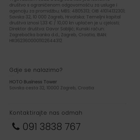
društvo s ograničenom odgovornošću za usluge i
agenciju za promidžbu; MBS: 4805313; OIB 41014132301;
Savska 32, 10 000 Zagreb, Hrvatska; Temeljni kapital
društva iznosi 1,33 € / 10,00 kn uplaćen je u cjelosti;
Direktor društva: Davor Sabljić; Kunski račun:
Zagrebačka banka d.d., Zagreb, Croatia, IBAN:
HR3623600001102644312
Gdje se nalazimo?
HOTO Business Tower
Savska cesta 32, 10000 Zagreb, Croatia
Kontaktirajte nas odmah
091 3838 767