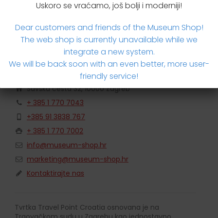
Uskoro se vraćamo, još bolji i moderniji!
Dear customers and friends of the Museum Shop!
The web shop is currently unavailable while we
integrate a new system.
We will be back soon with an even better, more user-
Travel Point Croatia
friendly service!
Savska cesta 32, 10000 Zagreb
+ 385 1 770 7043
+385 91 3838 767
+ 385 1 770 7002
info@museum-shop.hr
marketing@museum-shop.hr
Kontaktirajte nas
Tvrtka Travel Point Croatia osnovana je na
Trgovačkom sudu u Zagrebu kao jednostavno