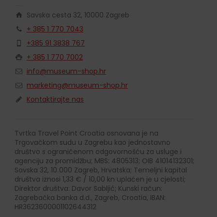
Savska cesta 32, 10000 Zagreb
+ 385 1 770 7043
+385 91 3838 767
+ 385 1 770 7002
info@museum-shop.hr
marketing@museum-shop.hr
Kontaktirajte nas
Tvrtka Travel Point Croatia osnovana je na
Trgovačkom sudu u Zagrebu kao jednostavno
društvo s ograničenom odgovornošću za usluge i
agenciju za promidžbu; MBS: 4805313; OIB 41014132301;
Savska 32, 10 000 Zagreb, Hrvatska; Temeljni kapital
društva iznosi 1,33 € / 10,00 kn uplaćen je u cjelosti;
Direktor društva: Davor Sabljić; Kunski račun:
Zagrebačka banka d.d., Zagreb, Croatia, IBAN:
HR3623600001102644312