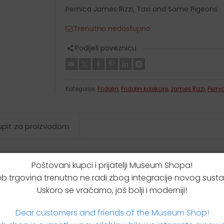
Krpice za brisanje
Pernica James Rizzi, Taxi and Some Pigeons
Etui za podsjetnice
Trenutno nedostupno
Kišobrani
Novčanici
Podijeli poveznicu
Kutijice za leće
Kutijice za tablete
Kategorije:
Fridolin
,
Fridolin kolekcije
,
James Rizzi
,
Perni
 upit za proizvodom
Poštovani kupci i prijatelji Museum Shopa!
b trgovina trenutno ne radi zbog integracije novog susta
Uskoro se vraćamo, još bolji i moderniji!
Dear customers and friends of the Museum Shop!