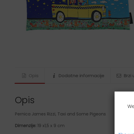
Gustav Klimt
James Rizzi
Ludwig van Beethoven
Maria Sibylla Merian
Nature
Paul Klee
Rosina Wachtmeister
Tamara de Lempicka
Vincent van Gogh
Opis
Dodatne informacije
Brzi
Wassily Kandinsky
Wolfgang Amadeus Mozart
Opis
We
Pernica James Rizzi, Taxi and Some Pigeons
Dimenzije:
19 x1,5 x 9 cm