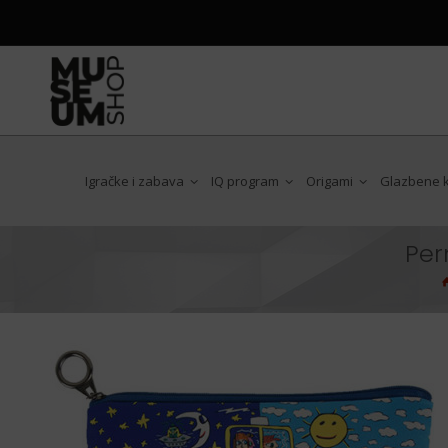
Igračke i zabava
IQ program
Origami
Glazbene ku
Per
Antoni Gaudi
Art Nouveau
Chat Noir
Claude Monet
Edgar Degas
Egon Schiele