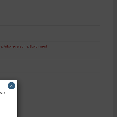
Samoljepljivi listići
ce
,
Pribor za pisanje
,
Škola i ured
×
va.