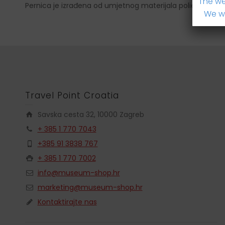
The we
Pernica je izrađena od umjetnog materijala poliestera s
We wi
Travel Point Croatia
Savska cesta 32, 10000 Zagreb
+ 385 1 770 7043
+385 91 3838 767
+ 385 1 770 7002
info@museum-shop.hr
marketing@museum-shop.hr
Kontaktirajte nas