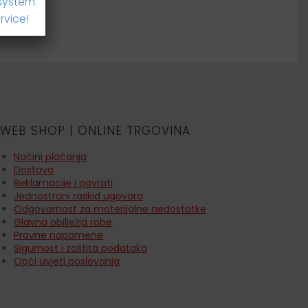
system.
rvice!
WEB SHOP | ONLINE TRGOVINA
Načini plaćanja
Dostava
Reklamacije i povrati
Jednostrani raskid ugovora
Odgovornost za materijalne nedostatke
Glavna obilježja robe
Pravne napomene
Sigurnost i zaštita podataka
Opći uvjeti poslovanja