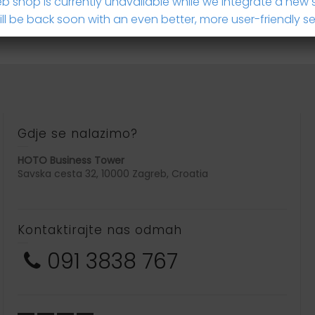
b shop is currently unavailable while we integrate a new 
 patent zatvaračem za zatvaranje.
ll be back soon with an even better, more user-friendly se
Gdje se nalazimo?
HOTO Business Tower
Savska cesta 32, 10000 Zagreb, Croatia
Kontaktirajte nas odmah
091 3838 767