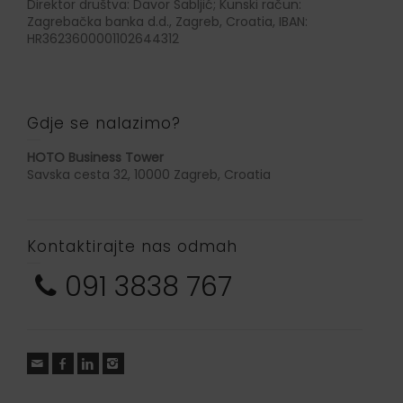
Direktor društva: Davor Sabljić; Kunski račun:
Zagrebačka banka d.d., Zagreb, Croatia, IBAN:
HR3623600001102644312
Gdje se nalazimo?
HOTO Business Tower
Savska cesta 32, 10000 Zagreb, Croatia
Kontaktirajte nas odmah
091 3838 767