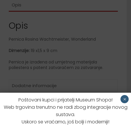
Opis
Opis
Pernica Rosina Wachtmeister, Wonderland
Dimenzije:
19 x1,5 x 9 cm
Pernica je izrađena od umjetnog materijala
poliestera s patent zatvaračem za zatvaranje.
Dodatne informacije
Brzi upit za proizvodom
×
Poštovani kupci i prijatelji Museum Shopa!
Web trgovina trenutno ne radi zbog integracije novog
sustava.
Uskoro se vraćamo, još bolji i moderniji!