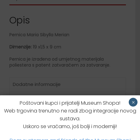
Opis
Pernica Maria Sibylla Merian
Dimenzije:
19 x1,5 x 9 cm
Pernica je izrađena od umjetnog materijala
poliestera s patent zatvaračem za zatvaranje.
Dodatne informacije
Brzi upit za proizvodom
×
Poštovani kupci i prijatelji Museum Shopa!
Web trgovina trenutno ne radi zbog integracije novog
sustava.
Uskoro se vraćamo, još bolji i moderniji!