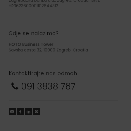
Zagrebačka banka d.d., Zagreb, Croatia, IBAN:
HR3623600001102644312
Gdje se nalazimo?
HOTO Business Tower
Savska cesta 32, 10000 Zagreb, Croatia
Kontaktirajte nas odmah
091 3838 767