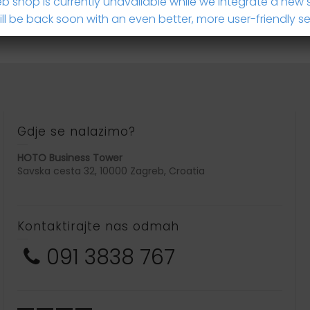
b shop is currently unavailable while we integrate a new 
ll be back soon with an even better, more user-friendly se
Gdje se nalazimo?
HOTO Business Tower
Savska cesta 32, 10000 Zagreb, Croatia
Kontaktirajte nas odmah
091 3838 767