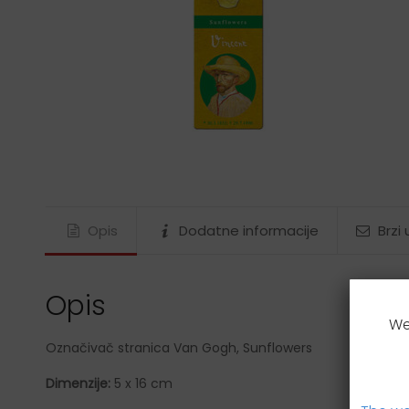
Gustav Klimt
James Rizzi
Ludwig van Beethoven
Maria Sibylla Merian
Nature
Paul Klee
Rosina Wachtmeister
Tamara de Lempicka
Vincent van Gogh
Opis
Dodatne informacije
Brzi
Wassily Kandinsky
Wolfgang Amadeus Mozart
Opis
We
Označivač stranica Van Gogh, Sunflowers
Dimenzije:
5 x 16 cm