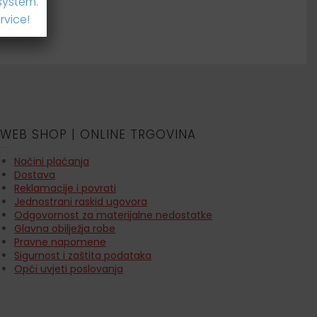
system.
rvice!
WEB SHOP | ONLINE TRGOVINA
Načini plaćanja
Dostava
Reklamacije i povrati
Jednostrani raskid ugovora
Odgovornost za materijalne nedostatke
Glavna obilježja robe
Pravne napomene
Sigurnost i zaštita podataka
Opći uvjeti poslovanja