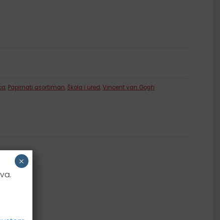
Samoljepljivi listići
ca
,
Papirnati asortiman
,
Škola i ured
,
Vincent van Gogh
×
va.