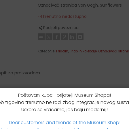
Krpice za brisanje
Označivač stranica Van Gogh, Sunflowers
Etui za podsjetnice
Trenutno nedostupno
Kišobrani
Novčanici
Podijeli poveznicu
Kutijice za leće
Kutijice za tablete
Kategorije:
Fridolin
,
Fridolin kolekcije
,
Označivači strani
 upit za proizvodom
Poštovani kupci i prijatelji Museum Shopa!
b trgovina trenutno ne radi zbog integracije novog susta
Uskoro se vraćamo, još bolji i moderniji!
Dear customers and friends of the Museum Shop!