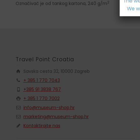
The we
2
Označivač je od tankog kartona, 240 g/m
We wi
Travel Point Croatia
Savska cesta 32, 10000 Zagreb
+ 385 1 770 7043
+385 91 3838 767
+ 385 1 770 7002
info@museum-shop.hr
marketing@museum-shop.hr
Kontaktirajte nas