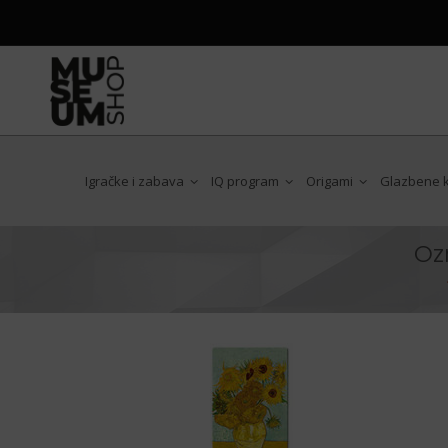
Igračke i zabava
IQ program
Origami
Glazbene ku
Oz
Antoni Gaudi
Art Nouveau
Chat Noir
Claude Monet
Edgar Degas
Egon Schiele