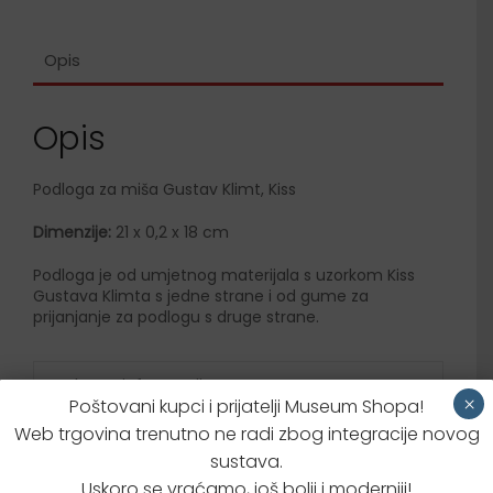
Opis
Opis
Podloga za miša Gustav Klimt, Kiss
Dimenzije:
21 x 0,2 x 18 cm
Podloga je od umjetnog materijala s uzorkom Kiss
Gustava Klimta s jedne strane i od gume za
prijanjanje za podlogu s druge strane.
Dodatne informacije
×
Poštovani kupci i prijatelji Museum Shopa!
Web trgovina trenutno ne radi zbog integracije novog
Brzi upit za proizvodom
sustava.
Uskoro se vraćamo, još bolji i moderniji!