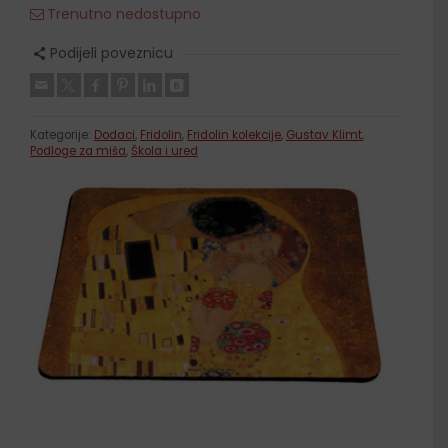
Trenutno nedostupno
Podijeli poveznicu
Kategorije:
Dodaci
,
Fridolin
,
Fridolin kolekcije
,
Gustav Klimt
,
Podloge za miša
,
Škola i ured