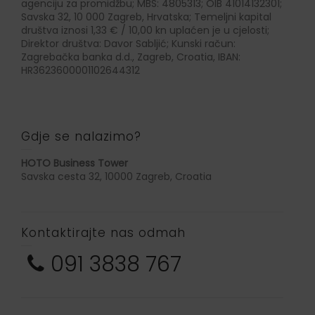
agenciju za promidžbu; MBS: 4805313; OIB 41014132301;
Savska 32, 10 000 Zagreb, Hrvatska; Temeljni kapital
društva iznosi 1,33 € / 10,00 kn uplaćen je u cjelosti;
Direktor društva: Davor Sabljić; Kunski račun:
Zagrebačka banka d.d., Zagreb, Croatia, IBAN:
HR3623600001102644312
Gdje se nalazimo?
HOTO Business Tower
Savska cesta 32, 10000 Zagreb, Croatia
Kontaktirajte nas odmah
091 3838 767