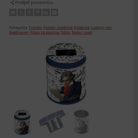
Podijeli poveznicu
Kategorije:
Fridolin
,
Fridolin kolekcije
,
Kolekcije
,
Ludwig van
Beethoven
,
Pribor za pisanje
,
Šiljila
,
Škola i ured