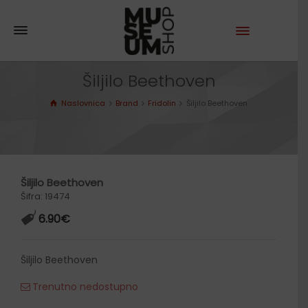
Šiljilo Beethoven
Naslovnica
Brand
Fridolin
Šiljilo Beethoven
Šiljilo Beethoven
Šifra: 19474
6.90
€
Šiljilo Beethoven
Trenutno nedostupno