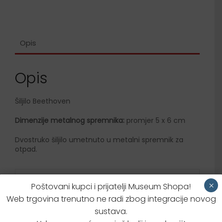
Opis
Opis
Šiljilo Beethoven
Dimenzije metalnog spremnika:
promjer 5 x 6 cm
Dvostruko šiljilo umetnuto u metalni spremnik za
otpad.
Dodatne informacije
×
Poštovani kupci i prijatelji Museum Shopa!
Web trgovina trenutno ne radi zbog integracije novog
Brzi upit za proizvodom
sustava.