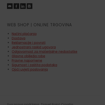
WEB SHOP | ONLINE TRGOVINA
Načini plaćanja
Dostava
Reklamacije i povrati
Jednostrani raskid ugovora
Odgovornost za materijalne nedostatke
Glavna obilježja robe
Pravne napomene
Sigurnost i zaštita podataka
Opći uvjeti poslovanja
Sva prava pridržana, Travel Point Croatia