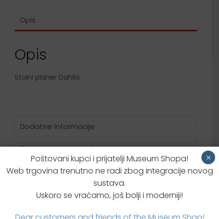
Opis
Opis
Stolni planer Dahlia
Dodatne informacije
Brzi upit za proizvodom
×
Poštovani kupci i prijatelji Museum Shopa!
Web trgovina trenutno ne radi zbog integracije novog
sustava.
Uskoro se vraćamo, još bolji i moderniji!
Dear customers and friends of the Museum Shop!