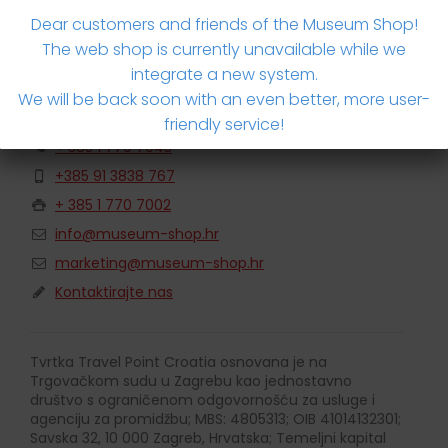
Dear customers and friends of the Museum Shop!
The web shop is currently unavailable while we
integrate a new system.
Travel Point Croatia
We will be back soon with an even better, more user-
Savska cesta 32, 10000 Zagreb
friendly service!
+ 385 1 770 7043
+385 91 3838 767
+ 385 1 770 7002
info@museum-shop.hr
marketing@museum-shop.hr
Kontaktirajte nas
Tvrtka Travel Point Croatia osnovana je na
Trgovačkom sudu u Zagrebu kao jednostavno
društvo s ograničenom odgovornošću za usluge i
agenciju za promidžbu; MBS: 4805313; OIB 41014132301;
Savska 32, 10 000 Zagreb, Hrvatska; Temeljni kapital