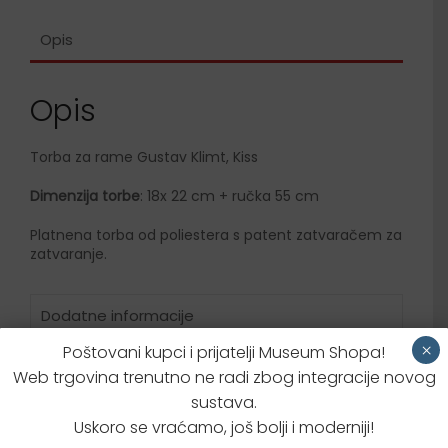
Opis
Opis
Torba za rame Gustav Klimt, Kiss
Dimenzija torbe
: 18x 22 cm + ručka 55 cm
Platnena torba od poliestera s patent zatvaračem za
zatvaranje.
Dodatne informacije
×
Poštovani kupci i prijatelji Museum Shopa!
Brzi upit za proizvodom
Web trgovina trenutno ne radi zbog integracije novog
sustava.
Uskoro se vraćamo, još bolji i moderniji!