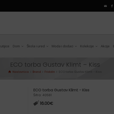
tijice
Dom
Škola i ured
Moda i dodaci
Kolekcije
Akcije
ECO torba Gustav Klimt – Kiss
Preklopna ogledala
Animal collection
Pernice
Torbe
Cycling
Naslovnica
Brand
Fridolin
ECO torba Gustav Klimt – Kiss
Doze za parfeme
Floral collection
Obične olovke
Ruksaci
Music
Kopče za kosu
Pattern collection
Kemijske olovke
Termo boce
Onecolored
ECO torba Gustav Klimt - Kiss
Kozmetičke torbice
Touch pen olovke
Termo limenke
Twinkle Star
Šifra: 40581
Lepeze
Gumice za brisanje
Posude za hranu
16.00
€
Šiljila
Etui za naočale