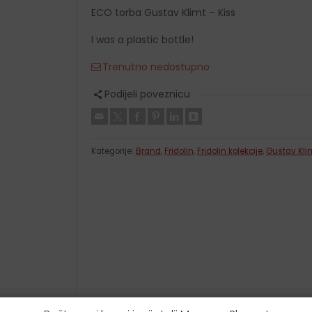
Krpice za brisanje
ECO torba Gustav Klimt – Kiss
Etui za podsjetnice
I was a plastic bottle!
Kišobrani
Novčanici
Trenutno nedostupno
Kutijice za leće
Podijeli poveznicu
Kutijice za tablete
Kategorije:
Brand
,
Fridolin
,
Fridolin kolekcije
,
Gustav Kli