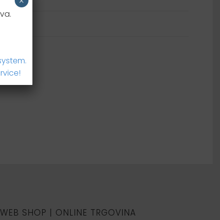
×
va.
system.
rvice!
WEB SHOP | ONLINE TRGOVINA