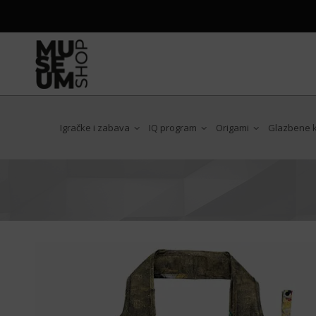
Igračke i zabava
IQ program
Origami
Glazbene ku
Antoni Gaudi
Art Nouveau
Chat Noir
Claude Monet
Edgar Degas
Egon Schiele