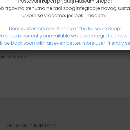
Poštovani kupci i prijatelji Museum Shopa!
b trgovina trenutno ne radi zbog integracije novog susta
 upit za proizvodom
Uskoro se vraćamo, još bolji i moderniji!
Dear customers and friends of the Museum Shop!
b shop is currently unavailable while we integrate a new 
ll be back soon with an even better, more user-friendly se
lastic bottle!
Gdje se nalazimo?