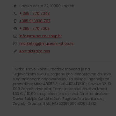
Savska cesta 32, 10000 Zagreb
+ 385 1 770 7043
+385 91 3838 767
+ 385 1 770 7002
info@museum-shop.hr
marketing@museum-shop.hr
Kontaktirajte nas
Tvrtka Travel Point Croatia osnovana je na
Trgovačkom sudu u Zagrebu kao jednostavno društvo
s ograničenom odgovornošću za usluge i agenciju za
promidžbu; MBS: 4805313; OIB 41014132301; Savska 32, 10
000 Zagreb, Hrvatska; Temeljni kapital društva iznosi
1,33 € / 10,00 kn uplaćen je u cjelosti; Direktor društva:
Davor Sabljić; Kunski račun: Zagrebačka banka d.d.,
Zagreb, Croatia, IBAN: HR3623600001102644312