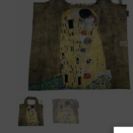
Gustav Klimt
James Rizzi
Ludwig van Beethoven
Maria Sibylla Merian
Nature
Paul Klee
Rosina Wachtmeister
Tamara de Lempicka
Vincent van Gogh
Wassily Kandinsky
Wolfgang Amadeus Mozart