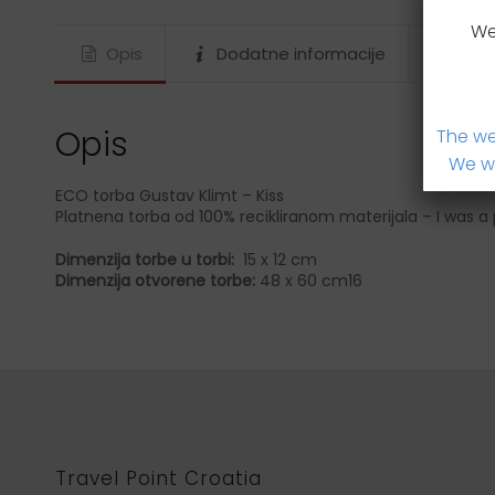
We
Opis
Dodatne informacije
Brzi
Opis
The we
We wi
ECO torba Gustav Klimt – Kiss
Platnena torba od 100% recikliranom materijala – I was a p
Dimenzija torbe u torbi:
15 x 12 cm
Dimenzija otvorene torbe:
48 x 60 cm16
Travel Point Croatia