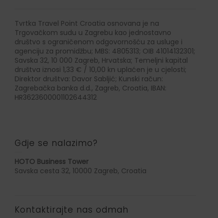
Tvrtka Travel Point Croatia osnovana je na
Trgovačkom sudu u Zagrebu kao jednostavno
društvo s ograničenom odgovornošću za usluge i
agenciju za promidžbu; MBS: 4805313; OIB 41014132301;
Savska 32, 10 000 Zagreb, Hrvatska; Temeljni kapital
društva iznosi 1,33 € / 10,00 kn uplaćen je u cjelosti;
Direktor društva: Davor Sabljić; Kunski račun:
Zagrebačka banka d.d., Zagreb, Croatia, IBAN:
HR3623600001102644312
Gdje se nalazimo?
HOTO Business Tower
Savska cesta 32, 10000 Zagreb, Croatia
Kontaktirajte nas odmah