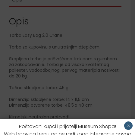
Opis
Torba Easy Bag 2.0 Crane
Torba za kupovinu s unutrašnjim džepićem.
Skopljena torba je pričvršćena trakicom s gumbom
za zakopčavanje. Torba je od visoko kvalitetnog
poliester, vodoodbojnog, perivog materijala nosivosti
do 20 kg.
Težina sklopljene torbe: 45 g
Dimenzija sklopljene torbe: 14 x 11,5 cm
Dimenzija otvorene torbe: 48.5 x 40 cm
Klimatski neutralan proizvod!
×
Poštovani kupci i prijatelji Museum Shopa!
Web trgovina trenutno ne radi zbog integracije novog