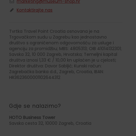
marketing@museum-shop.hr
Kontaktirajte nas
Tvrtka Travel Point Croatia osnovana je na
Trgovačkom sudu u Zagrebu kao jednostavno
društvo s ograničenom odgovornošću za usluge i
agenciju za promidžbu; MBS: 4805313; OIB 41014132301;
Savska 32, 10 000 Zagreb, Hrvatska; Temeljni kapital
društva iznosi 1,33 € / 10,00 kn uplaćen je u cjelosti;
Direktor društva: Davor Sabljić; Kunski račun:
Zagrebačka banka d.d., Zagreb, Croatia, IBAN:
HR3623600001102644312
Gdje se nalazimo?
HOTO Business Tower
Savska cesta 32, 10000 Zagreb, Croatia