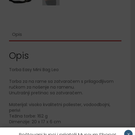
Opis
Opis
Torba Easy Mini Bag Leo
Torba za na rame sa zatvaračem s prilagodljivom
ručkom za nošenje na ramenu.
Unutrašnji pretinac sa zatvaračem.
Materijal: visoko kvalitetni poliester, vodoodbojni,
perivi
Težina torbe: 162 g
Dimenzije: 20 x 17 x 6 cm
VAŽNO: Klimatski neutralan proizvod.
×
Poštovani kupci i prijatelji Museum Shopa!