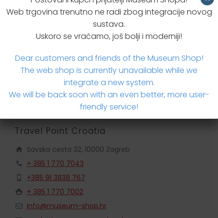
Web trgovina trenutno ne radi zbog integracije novog
sustava.
Dodatne informacije
Uskoro se vraćamo, još bolji i moderniji!
Brzi upit za proizvodom
Dear customers and friends of the Museum Shop!
The web shop is currently unavailable while we
integrate a new system.
We will be back soon with an even better, more user-
friendly service!
Travel Point Croatia
Savska cesta 32, 10000 Zagreb
+ 385 1 770 7043
+385 91 3838 767
+ 385 1 770 7002
info@museum-shop.hr