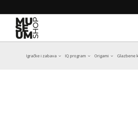
Poštovani kupci i prijatelji Museum Shopa
Web trgovina trenutno ne radi zbog integracije nov
Uskoro se vraćamo, još bolji i moderniji!
Dear customers and friends of the Museum 
The web shop is currently unavailable while we integra
We will be back soon with an even better, more user-fri
Igračke i zabava
IQ program
Origami
Glazbene ku
Antoni Gaudi
Art Nouveau
Chat Noir
Claude Monet
Edgar Degas
Egon Schiele