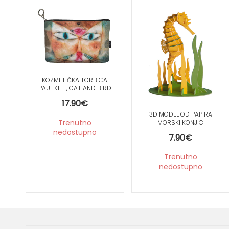
KOZMETIČKA TORBICA
PAUL KLEE, CAT AND BIRD
17.90
€
3D MODEL OD PAPIRA
Trenutno
MORSKI KONJIC
nedostupno
7.90
€
Trenutno
nedostupno