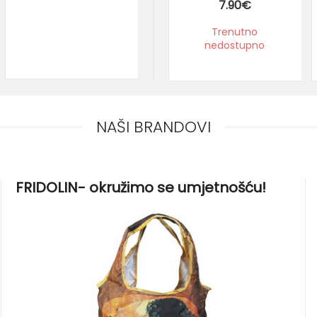
7.90
€
nedostupno
Trenutno
nedostupno
NAŠI BRANDOVI
FRIDOLIN- okružimo se umjetnošću!