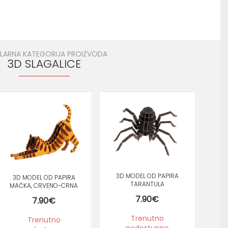
LARNA KATEGORIJA PROIZVODA
3D SLAGALICE
3D MODEL OD PAPIRA
3D MODEL OD PAPIRA
IQ TEST 
TARANTULA
MAČKA, CRVENO-CRNA
„IQ-TEST“ MINI PUZZLE
Q TEST BAMBOO PUZZLE
7.90
€
ČVOR LJUBIČASTI
7.90
€
3D
„DVOBOJNI ATOM“
1
8.90
€
13.90
€
Trenutno
Trenutno
Tr
nedostupno