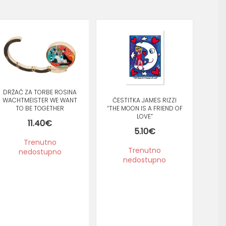
T
DRŽAČ ZA TORBE ROSINA
ART
WACHTMEISTER WE WANT
ČESTITKA JAMES RIZZI
TO BE TOGETHER
“THE MOON IS A FRIEND OF
LOVE”
11.40
€
5.10
€
Trenutno
Trenutno
nedostupno
nedostupno