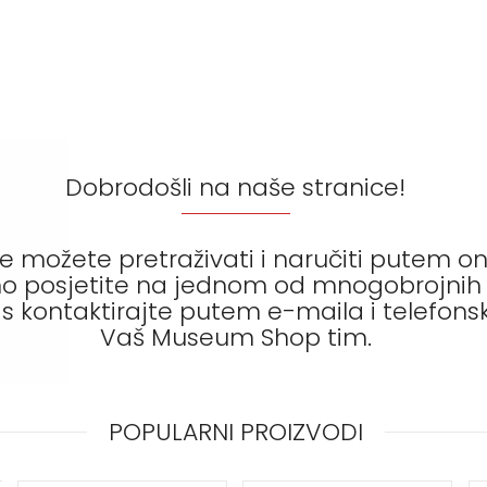
Krpice za brisanje
Etui za podsjetnice
Kišobrani
Novčanici
Kutijice za leće
Kutijice za tablete
Dobrodošli na naše stranice!
 možete pretraživati i naručiti putem onl
o posjetite na jednom od mnogobrojnih p
s kontaktirajte putem e-maila i telefonsk
Vaš Museum Shop tim.
POPULARNI PROIZVODI