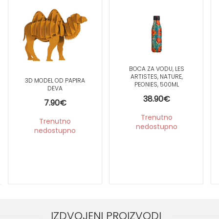
BOCA ZA VODU, LES
ARTISTES, NATURE,
3D MODEL OD PAPIRA
PEONIES, 500ML
DEVA
38.90
€
7.90
€
Trenutno
Trenutno
nedostupno
nedostupno
IZDVOJENI PROIZVODI