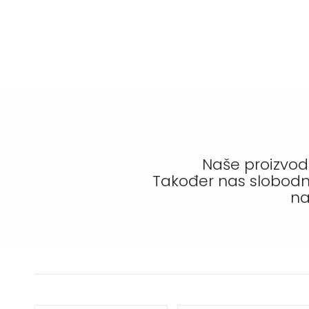
Gustav Klimt
James Rizzi
Ludwig van Beethoven
Maria Sibylla Merian
Nature
Paul Klee
Rosina Wachtmeister
Tamara de Lempicka
Naše proizvode
Vincent van Gogh
Također nas slobodn
Wassily Kandinsky
na
Wolfgang Amadeus Mozart