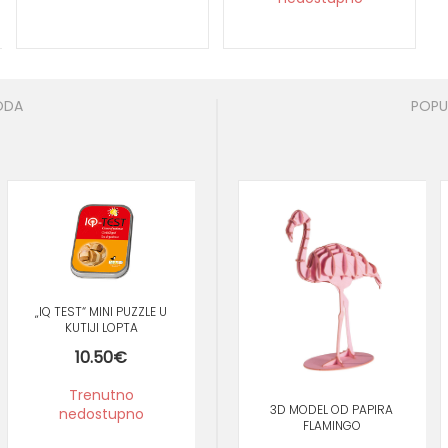
ODA
POPU
„IQ TEST“ MINI PUZZLE U
KUTIJI LOPTA
10.50
€
IQ MOZGALICA “DVA
SRCA”
I
Trenutno
9.90
€
3D MODEL OD PAPIRA
nedostupno
FLAMINGO
Trenutno