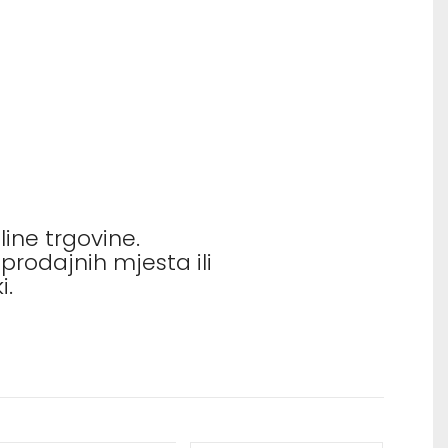
Samoljepljivi listići
ine trgovine.
rodajnih mjesta ili
i.