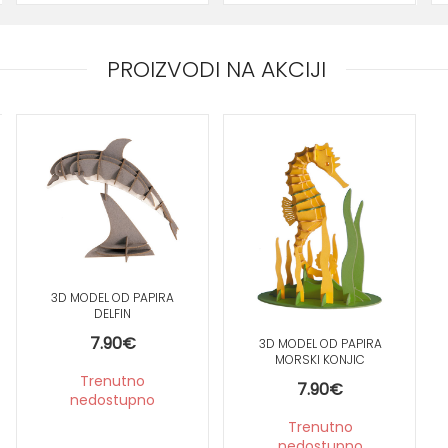
PROIZVODI NA AKCIJI
3D MODEL OD PAPIRA
DELFIN
7.90
€
3D MODEL OD PAPIRA
MORSKI KONJIC
Trenutno
7.90
€
nedostupno
Trenutno
nedostupno