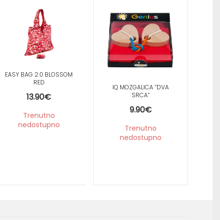
D
EASY BAG 2.0 BLOSSOM
RED
IQ MOZGALICA “DVA
SRCA”
13.90
€
9.90
€
Trenutno
nedostupno
Trenutno
nedostupno